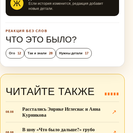
Ж
Если история изменится, редакция добавит
новые детали.
РЕАКЦИЯ БЕЗ СЛОВ
ЧТО ЭТО БЫЛО?
Ого
12
Так и знали
28
Нужны детали
17
ЧИТАЙТЕ ТАКЖЕ
Расстались Энрике Иглесиас и Анна
↗
08.08
Курникова
В шоу «Что было дальше?» грубо
↗
08.08