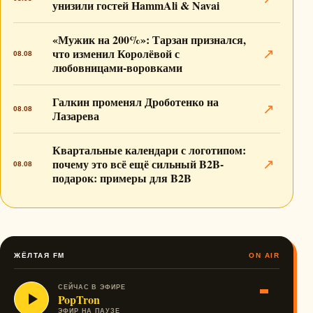
унизили гостей HammAli & Navai
«Мужик на 200%»: Тарзан признался,
что изменил Королёвой с
↗
08.08
любовницами-воровками
Галкин променял Дроботенко на
↗
08.08
Лазарева
Квартальные календари с логотипом:
почему это всё ещё сильный B2B-
↗
08.08
подарок: примеры для B2B
ЖЁЛТАЯ FM
ON AIR
СЕЙЧАС В ЭФИРЕ
PopTron
ЭФИР НА ПАУЗЕ