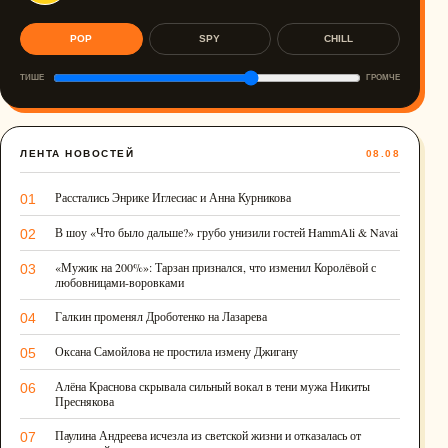
POP
SPY
CHILL
ТИШЕ
ГРОМЧЕ
ЛЕНТА НОВОСТЕЙ
08.08
Расстались Энрике Иглесиас и Анна Курникова
01
В шоу «Что было дальше?» грубо унизили гостей HammAli & Navai
02
«Мужик на 200%»: Тарзан признался, что изменил Королёвой с
03
любовницами-воровками
Галкин променял Дроботенко на Лазарева
04
Оксана Самойлова не простила измену Джигану
05
Алёна Краснова скрывала сильный вокал в тени мужа Никиты
06
Преснякова
Паулина Андреева исчезла из светской жизни и отказалась от
07