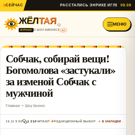
СЕЙЧАС
РАССТАЛИСЬ ЭНРИКЕ ИГЛЕСИАС И А
08.08
ЖЁЛ
ТАЯ
МЕНЮ
№1
О ШОУ-БИЗНЕСЕ
ЖУРНАЛ
Собчак, собирай вещи!
Богомолова «застукали»
за изменой Собчак с
мужчиной
Главная
>
Шоу бизнес
✦
16.11 9:56
1 214
ЧИТАЮТ
РЕДАКЦИОННЫЙ ВЫБОР
＋ В ЗАКЛАДКИ