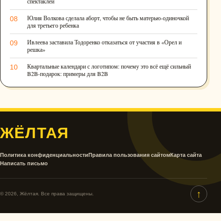
спектаклей
Юлия Волкова сделала аборт, чтобы не быть матерью-одиночкой
08
для третьего ребенка
Ивлеева заставила Тодоренко отказаться от участия в «Орел и
09
решка»
Квартальные календари с логотипом: почему это всё ещё сильный
10
B2B-подарок: примеры для B2B
ЖЁЛТАЯ
Политика конфиденциальности
Правила пользования сайтом
Карта сайта
Написать письмо
↑
© 2026, Жёлтая. Все права защищены.