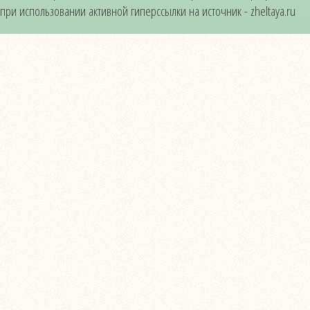
при использовании активной гиперссылки на источник - zheltaya.ru