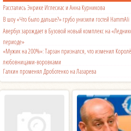
Расстались Энрике Иглесиас и Анна Курникова
В шоу «Что было дальше?» грубо унизили гостей HammAli 
Авербух зарождает в Бузовой новый комплекс на «Ледни
периоде»
«Мужик на 200%»: Тарзан признался, что изменил Королё
любовницами-воровками
Галкин променял Дроботенко на Лазарева