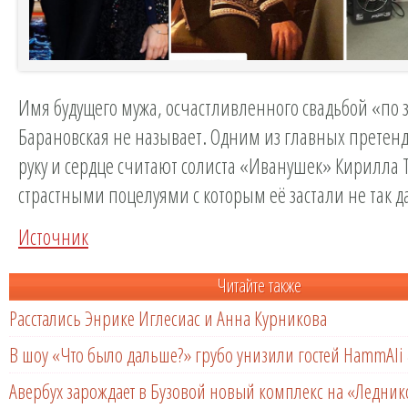
Имя будущего мужа, осчастливленного свадьбой «по з
Барановская не называет. Одним из главных претенд
руку и сердце считают солиста «Иванушек» Кирилла 
страстными поцелуями с которым её застали не так д
Источник
Читайте также
Расстались Энрике Иглесиас и Анна Курникова
В шоу «Что было дальше?» грубо унизили гостей HammAli 
Авербух зарождает в Бузовой новый комплекс на «Ледни