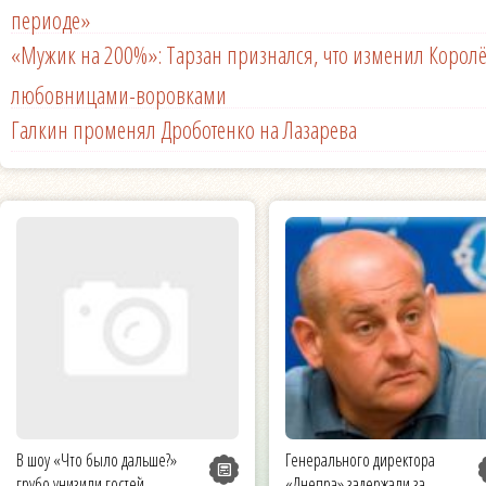
периоде»
«Мужик на 200%»: Тарзан признался, что изменил Королё
любовницами-воровками
Галкин променял Дроботенко на Лазарева
В шоу «Что было дальше?»
Генерального директора
грубо унизили гостей
«Днепра» задержали за