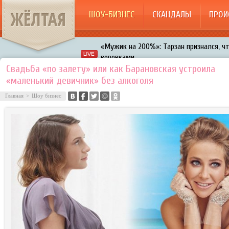
ЖЁЛТАЯ
ШОУ-БИЗНЕС
СКАНДАЛЫ
ПРОИ
«Мужик на 200%»: Тарзан признался, ч
воровками
Галкин променял Дроботенко на Лазаре
Свадьба «по залету» или как Барановская устроила
«маленький девичник» без алкоголя
Расстались Энрике Иглесиас и Анна Кур
Главная
>
Шоу бизнес
В шоу «Что было дальше?» грубо унизил
Авербух зарождает в Бузовой новый ко
«Мужик на 200%»: Тарзан признался, ч
воровками