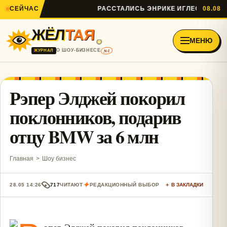
СЕЙЧАС
РАССТАЛИСЬ ЭНРИКЕ ИГЛЕСИАС И АН
08.08
ЖЁЛ
ТАЯ
МЕНЮ
№1
О ШОУ-БИЗНЕСЕ
ЖУРНАЛ
Рэпер Элджей покорил
поклонников, подарив
отцу BMW за 6 млн
Главная
>
Шоу бизнес
✦
28.05 14:26
717
ЧИТАЮТ
РЕДАКЦИОННЫЙ ВЫБОР
＋ В ЗАКЛАДКИ