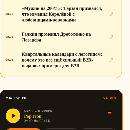
«Мужик на 200%»: Тарзан признался,
что изменил Королёвой с
↗
08.08
любовницами-воровками
Галкин променял Дроботенко на
↗
08.08
Лазарева
Квартальные календари с логотипом:
почему это всё ещё сильный B2B-
↗
08.08
подарок: примеры для B2B
ЖЁЛТАЯ FM
ON AIR
СЕЙЧАС В ЭФИРЕ
PopTron
ЭФИР НА ПАУЗЕ