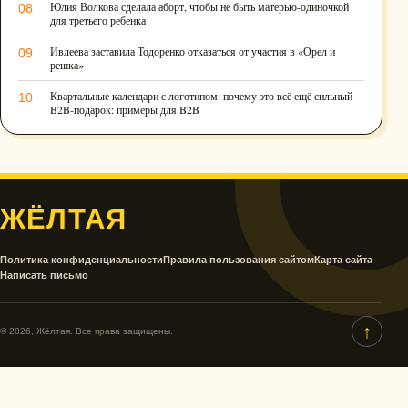
Юлия Волкова сделала аборт, чтобы не быть матерью-одиночкой
08
для третьего ребенка
Ивлеева заставила Тодоренко отказаться от участия в «Орел и
09
решка»
Квартальные календари с логотипом: почему это всё ещё сильный
10
B2B-подарок: примеры для B2B
ЖЁЛТАЯ
Политика конфиденциальности
Правила пользования сайтом
Карта сайта
Написать письмо
↑
© 2026, Жёлтая. Все права защищены.