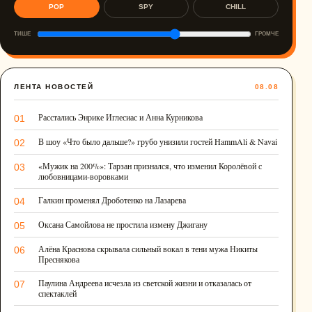
POP
SPY
CHILL
ТИШЕ
ГРОМЧЕ
ЛЕНТА НОВОСТЕЙ
08.08
Расстались Энрике Иглесиас и Анна Курникова
01
В шоу «Что было дальше?» грубо унизили гостей HammAli & Navai
02
«Мужик на 200%»: Тарзан признался, что изменил Королёвой с
03
любовницами-воровками
Галкин променял Дроботенко на Лазарева
04
Оксана Самойлова не простила измену Джигану
05
Алёна Краснова скрывала сильный вокал в тени мужа Никиты
06
Преснякова
Паулина Андреева исчезла из светской жизни и отказалась от
07
спектаклей