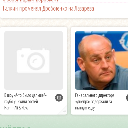
Галкин променял Дроботенко на Лазарева
В шоу «Что было дальше?»
Генерального директора
грубо унизили гостей
«Днепра» задержали за
HammAli & Navai
пьяную езду