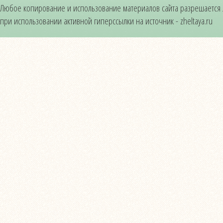
Любое копирование и использование материалов сайта разрешается
при использовании активной гиперссылки на источник - zheltaya.ru