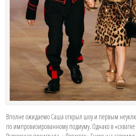
Вполне ожидаемо Саша открыл шоу и первым неукл
по импровизированному подиуму. Однако в «схватке
Рудковская проиграла. «Дерзкого» Гномыча затмили