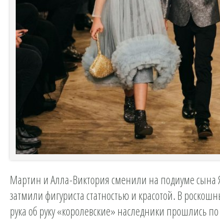
Мартин и Алла-Виктория сменили на подиуме сына 
затмили фигуриста статностью и красотой. В роскош
рука об руку «королевские» наследники прошлись по