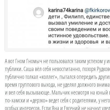
А вот Гном Гномыч не пользовался таким успехом у и
публики. Саша вёл себя невоспитанно, позоря Рудков
публично толкал «коллег», пытался опередить других
время группового выхода, не уделял должного вним
и вел себя вызывающе. Мальчик несмотря на юный в
по-хамски и «дерзко» ведет себя с родителями, у него
особых интересов. Если Яна и Евгений не начнут уде