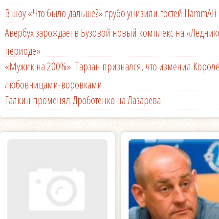
В шоу «Что было дальше?» грубо унизили гостей HammAli 
Авербух зарождает в Бузовой новый комплекс на «Ледни
периоде»
«Мужик на 200%»: Тарзан признался, что изменил Королё
любовницами-воровками
Галкин променял Дроботенко на Лазарева