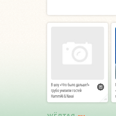
В шоу «Что было дальше?»
грубо унизили гостей
HammAli & Navai