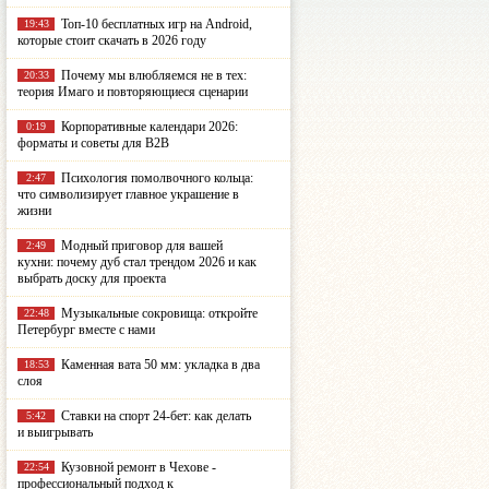
Топ-10 бесплатных игр на Android,
19:43
которые стоит скачать в 2026 году
Почему мы влюбляемся не в тех:
20:33
теория Имаго и повторяющиеся сценарии
Корпоративные календари 2026:
0:19
форматы и советы для B2B
Психология помолвочного кольца:
2:47
что символизирует главное украшение в
жизни
Модный приговор для вашей
2:49
кухни: почему дуб стал трендом 2026 и как
выбрать доску для проекта
Музыкальные сокровища: откройте
22:48
Петербург вместе с нами
Каменная вата 50 мм: укладка в два
18:53
слоя
Ставки на спорт 24-бет: как делать
5:42
и выигрывать
Кузовной ремонт в Чехове -
22:54
профессиональный подход к