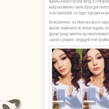
фанаты и вовсе путали звезд. В сети фо
выбрала именно такой образ для своего
пользователей, это будет пародия на шо
Не исключено, что Ивлеева просто напр
многие знаменитости, желая поднять св
другие представители противоположного
слухов о романе с ведущей телестройки