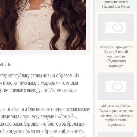
унизили гостей
HammAli & Navai
Авербух зарождает в
Бузовой новый
комплекс на
«Ледниковом
фанаты.
периоде»
нтернет-публику своим новым образом. Из
» в элегантную даму с кудрявыми темными
огие пришли к выводу, что Ивлеева стала
«Мужик на 200%»:
ли, что Настя и Оля внешне очень похожи между
Тарзан признался, что
«примеряла» прическу ведущей «Дома-2»,
изменил Королёвой с
любовницами-
ми сестрами. Хорошо, что блогер выбрала для
воровками
й, когда она была еще брюнеткой, иначе бы