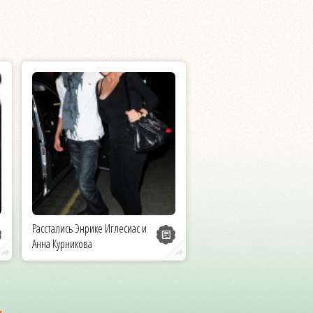
Расстались Энрике Иглесиас и
Анна Курникова