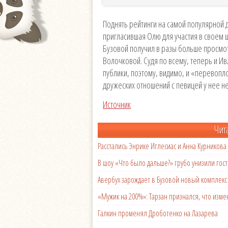
Поднять рейтинги на самой популярной 
пригласившая Олю для участия в своем 
Бузовой получил в разы больше просмот
Волочковой. Судя по всему, теперь и И
публики, поэтому, видимо, и «перевопло
дружеских отношений с певицей у нее не
Источник
Чит
Расстались Энрике Иглесиас и Анна Курникова
В шоу «Что было дальше?» грубо унизили гост
Авербух зарождает в Бузовой новый комплек
«Мужик на 200%»: Тарзан признался, что из
Галкин променял Дроботенко на Лазарева