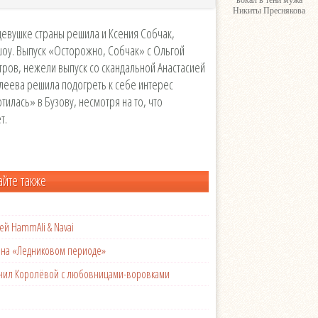
вокал в тени мужа
Никиты Преснякова
девушке страны решила и Ксения Собчак,
шоу. Выпуск «Осторожно, Собчак» с Ольгой
ров, нежели выпуск со скандальной Анастасией
влеева решила подогреть к себе интерес
тилась» в Бузову, несмотря на то, что
т.
айте также
ей HammAli & Navai
с на «Ледниковом периоде»
менил Королёвой с любовницами-воровками