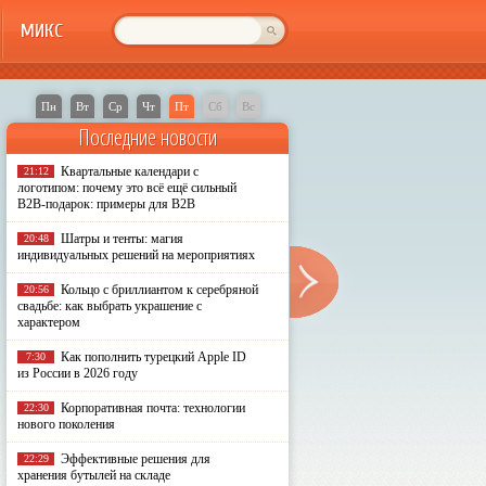
МИКС
Пн
Вт
Ср
Чт
Пт
Сб
Вс
Последние новости
Квартальные календари с
21:12
логотипом: почему это всё ещё сильный
B2B-подарок: примеры для B2B
Шатры и тенты: магия
20:48
индивидуальных решений на мероприятиях
Кольцо с бриллиантом к серебряной
20:56
свадьбе: как выбрать украшение с
характером
Как пополнить турецкий Apple ID
7:30
из России в 2026 году
Корпоративная почта: технологии
22:30
нового поколения
Эффективные решения для
22:29
хранения бутылей на складе