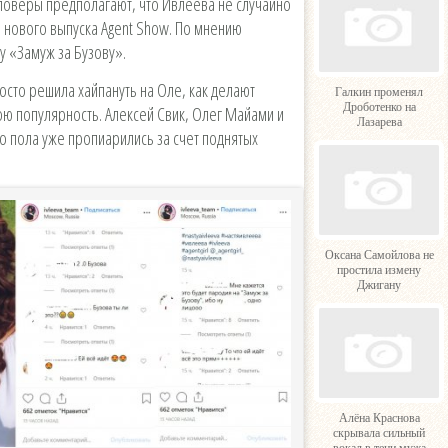
лловеры предполагают, что Ивлеева не случайно
 нового выпуска Agent Show. По мнению
у «Замуж за Бузову».
осто решила хайпануть на Оле, как делают
Галкин променял
Дроботенко на
ою популярность. Алексей Свик, Олег Майами и
Лазарева
 пола уже пропиарились за счет поднятых
.
Оксана Самойлова не
простила измену
Джигану
Алёна Краснова
скрывала сильный