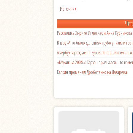
Источник
Чит
Расстались Энрике Иглесиас и Анна Курникова
В шоу «Что было дальше?» грубо унизили гост
Авербух зарождает в Бузовой новый комплек
«Мужик на 200%»: Тарзан признался, что из
Галкин променял Дроботенко на Лазарева