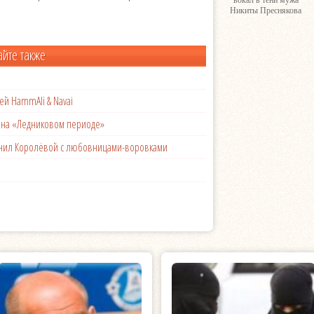
вокал в тени мужа
Никиты Преснякова
айте также
ей HammAli & Navai
с на «Ледниковом периоде»
менил Королёвой с любовницами-воровками