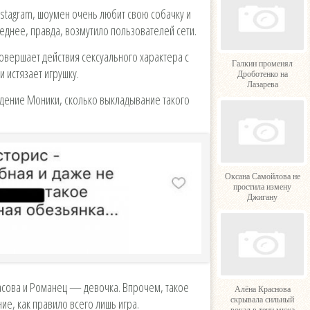
stagram, шоумен очень любит свою собачку и
леднее, правда, возмутило пользователей сети.
совершает действия сексуального характера с
Галкин променял
и истязает игрушку.
Дроботенко на
Лазарева
едение Моники, сколько выкладывание такого
Оксана Самойлова не
простила измену
Джигану
асова и Романец — девочка. Впрочем, такое
Алёна Краснова
скрывала сильный
ие, как правило всего лишь игра.