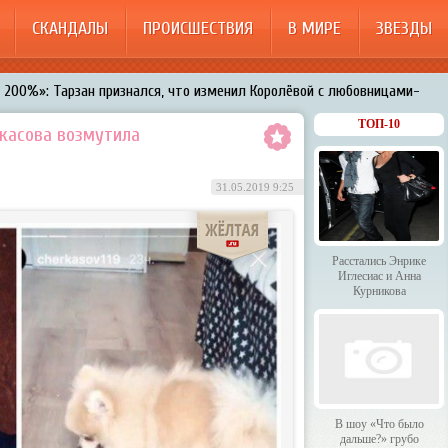
СКАНДАЛЫ
ПРОИСШЕСТВИЯ
В МИРЕ
ЗВЕЗДЫ
200%»: Тарзан признался, что изменил Королёвой с любовницами-
менял Дроботенко на Лазарева
ТОП-10
касова возмутила
 Энрике Иглесиас и Анна Курникова
31.05.2019 9:25
 было дальше?» грубо унизили гостей HammAli & Navai
арождает в Бузовой новый комплекс на «Ледниковом периоде»
Расстались Энрике
Иглесиас и Анна
Курникова
В шоу «Что было
дальше?» грубо