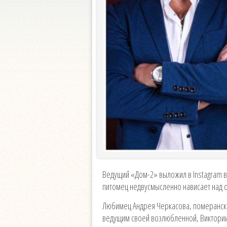
Ведущий «Дом-2» выложил в Instagram 
питомец недвусмысленно нависает над 
Любимец Андрея Черкасова, померански
ведущим своей возлюбленной, Виктори