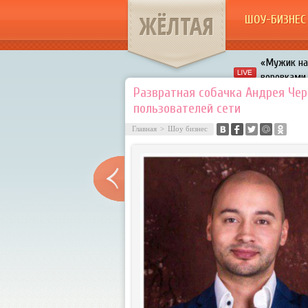
ЖЁЛТАЯ
ШОУ-БИЗНЕС
«Мужик на 
воровками
Галкин про
Развратная собачка Андрея Чер
пользователей сети
Расстались
Главная
>
Шоу бизнес
В шоу «Что
Авербух з