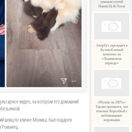
унизили гостей
HammAli & Navai
Авербух зарождает в
Бузовой новый
комплекс на
«Ледниковом
периоде»
вульгарное видео, на котором его домашний
«Мужик на 200%»:
Тарзан признался, что
обезьянкой.
изменил Королёвой с
любовницами-
й шпиц по кличке Моника, был подарен
воровками
и Романец.