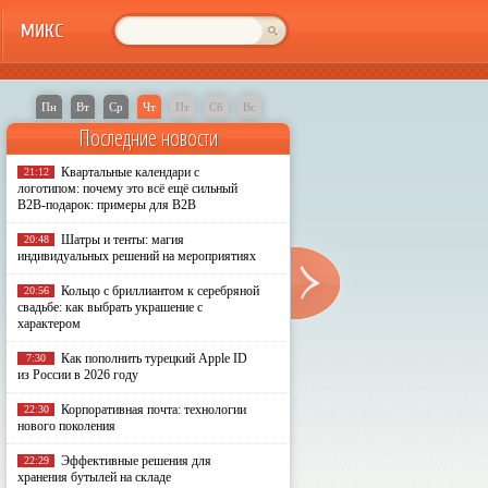
МИКС
Пн
Вт
Ср
Чт
Пт
Сб
Вс
Последние новости
Квартальные календари с
21:12
логотипом: почему это всё ещё сильный
B2B-подарок: примеры для B2B
Шатры и тенты: магия
20:48
индивидуальных решений на мероприятиях
Кольцо с бриллиантом к серебряной
20:56
свадьбе: как выбрать украшение с
характером
Как пополнить турецкий Apple ID
7:30
из России в 2026 году
Корпоративная почта: технологии
22:30
нового поколения
Эффективные решения для
22:29
хранения бутылей на складе