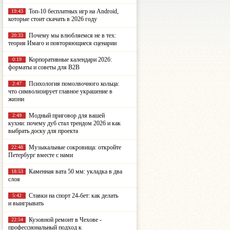
Топ-10 бесплатных игр на Android,
19:43
которые стоит скачать в 2026 году
Почему мы влюбляемся не в тех:
20:33
теория Имаго и повторяющиеся сценарии
Корпоративные календари 2026:
0:19
форматы и советы для B2B
Психология помолвочного кольца:
2:47
что символизирует главное украшение в
жизни
Модный приговор для вашей
2:49
кухни: почему дуб стал трендом 2026 и как
выбрать доску для проекта
Музыкальные сокровища: откройте
22:48
Петербург вместе с нами
Каменная вата 50 мм: укладка в два
18:53
слоя
Ставки на спорт 24-бет: как делать
5:42
и выигрывать
Кузовной ремонт в Чехове -
22:54
профессиональный подход к