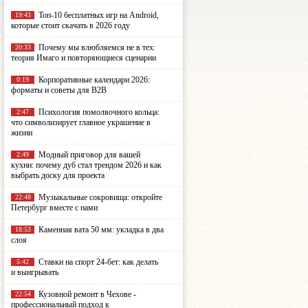
Топ-10 бесплатных игр на Android,
19:43
которые стоит скачать в 2026 году
Почему мы влюбляемся не в тех:
20:33
теория Имаго и повторяющиеся сценарии
Корпоративные календари 2026:
0:19
форматы и советы для B2B
Психология помолвочного кольца:
2:47
что символизирует главное украшение в
жизни
Модный приговор для вашей
2:49
кухни: почему дуб стал трендом 2026 и как
выбрать доску для проекта
Музыкальные сокровища: откройте
22:48
Петербург вместе с нами
Каменная вата 50 мм: укладка в два
18:53
слоя
Ставки на спорт 24-бет: как делать
5:42
и выигрывать
Кузовной ремонт в Чехове -
22:54
профессиональный подход к