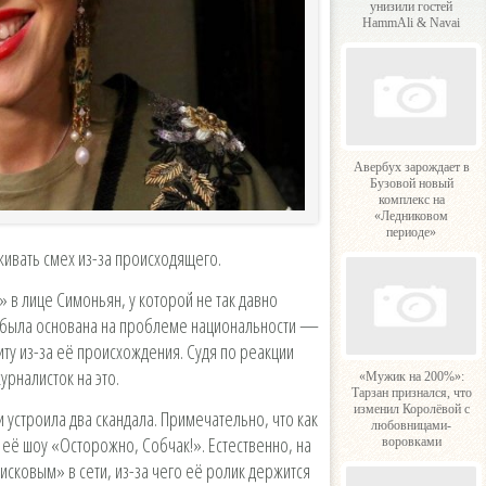
унизили гостей
HammAli & Navai
Авербух зарождает в
Бузовой новый
комплекс на
«Ледниковом
периоде»
живать смех из-за происходящего.
 в лице Симоньян, у которой не так давно
а была основана на проблеме национальности —
ту из-за её происхождения. Судя по реакции
рналисток на это.
«Мужик на 200%»:
Тарзан признался, что
изменил Королёвой с
 устроила два скандала. Примечательно, что как
любовницами-
 её шоу «Осторожно, Собчак!». Естественно, на
воровками
исковым» в сети, из-за чего её ролик держится