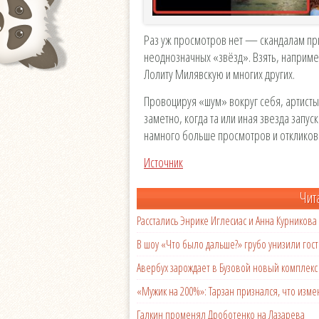
Раз уж просмотров нет — скандалам пр
неоднозначных «звёзд». Взять, наприме
Лолиту Милявскую и многих других.
Провоцируя «шум» вокруг себя, артисты 
заметно, когда та или иная звезда запу
намного больше просмотров и откликов
Источник
Чит
Расстались Энрике Иглесиас и Анна Курникова
В шоу «Что было дальше?» грубо унизили гост
Авербух зарождает в Бузовой новый комплек
«Мужик на 200%»: Тарзан признался, что из
Галкин променял Дроботенко на Лазарева