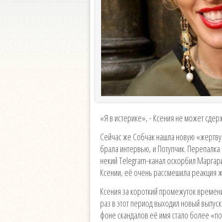
«Я в истерике», - Ксения не может сдер
Сейчас же Собчак нашла новую «жертву»
брала интервью, и Потупчик. Перепалк
некий Telegram-канал оскорбил Маргари
Ксении, её очень рассмешила реакция жу
Ксения за короткий промежуток времени
раз в этот период выходил новый выпуск
фоне скандалов её имя стало более «по