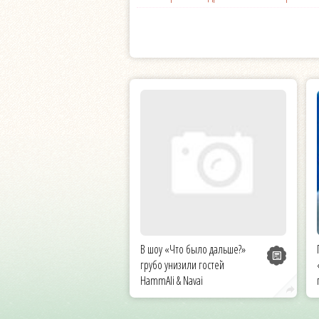
В шоу «Что было дальше?»
грубо унизили гостей
HammAli & Navai