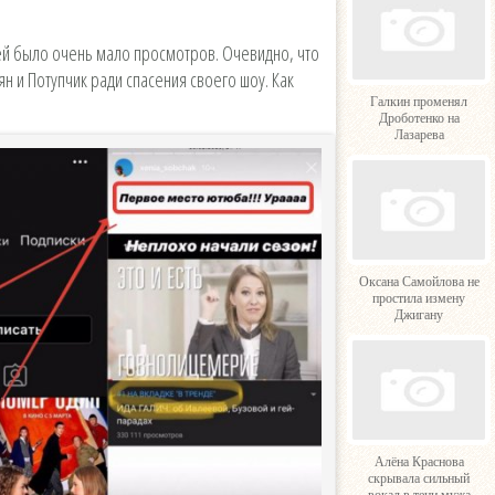
щей было очень мало просмотров. Очевидно, что
н и Потупчик ради спасения своего шоу. Как
Галкин променял
Дроботенко на
Лазарева
Оксана Самойлова не
простила измену
Джигану
Алёна Краснова
скрывала сильный