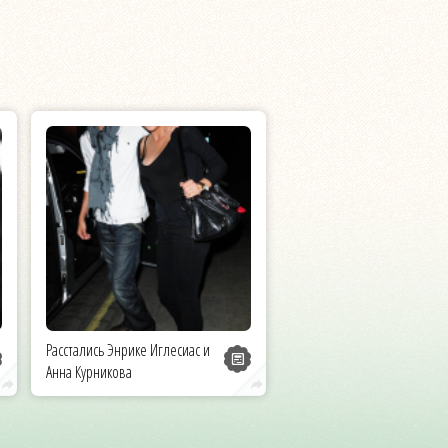
Расстались Энрике Иглесиас и
Анна Курникова