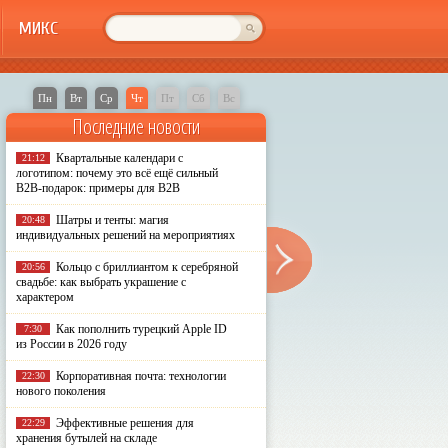
МИКС
Пн
Вт
Ср
Чт
Пт
Сб
Вс
Последние новости
Квартальные календари с
21:12
логотипом: почему это всё ещё сильный
B2B-подарок: примеры для B2B
Шатры и тенты: магия
20:48
индивидуальных решений на мероприятиях
Кольцо с бриллиантом к серебряной
20:56
свадьбе: как выбрать украшение с
характером
Как пополнить турецкий Apple ID
7:30
из России в 2026 году
Корпоративная почта: технологии
22:30
нового поколения
Эффективные решения для
22:29
хранения бутылей на складе