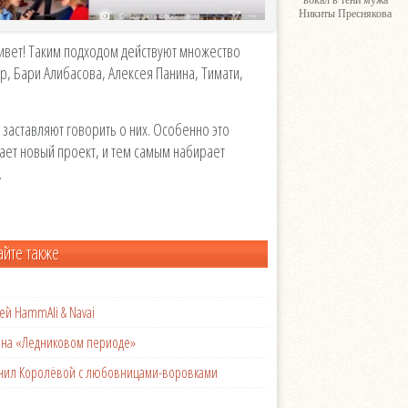
вокал в тени мужа
Никиты Преснякова
ивет! Таким подходом действуют множество
р, Бари Алибасова, Алексея Панина, Тимати,
заставляют говорить о них. Особенно это
скает новый проект, и тем самым набирает
.
айте также
ей HammAli & Navai
с на «Ледниковом периоде»
менил Королёвой с любовницами-воровками