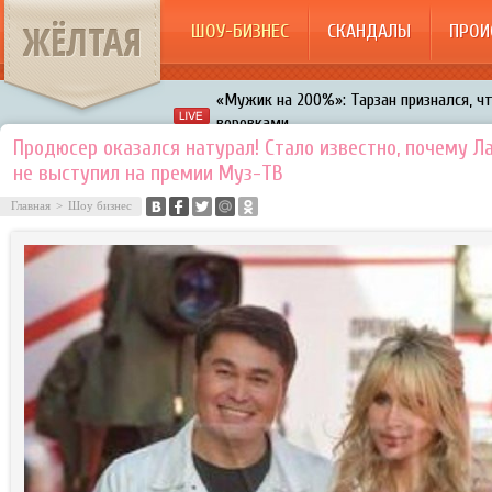
ЖЁЛТАЯ
ШОУ-БИЗНЕС
СКАНДАЛЫ
ПРОИ
«Мужик на 200%»: Тарзан признался, ч
воровками
Галкин променял Дроботенко на Лазаре
Продюсер оказался натурал! Стало известно, почему Л
не выступил на премии Муз-ТВ
Расстались Энрике Иглесиас и Анна Кур
Главная
>
Шоу бизнес
В шоу «Что было дальше?» грубо унизил
Авербух зарождает в Бузовой новый ко
«Мужик на 200%»: Тарзан признался, ч
воровками