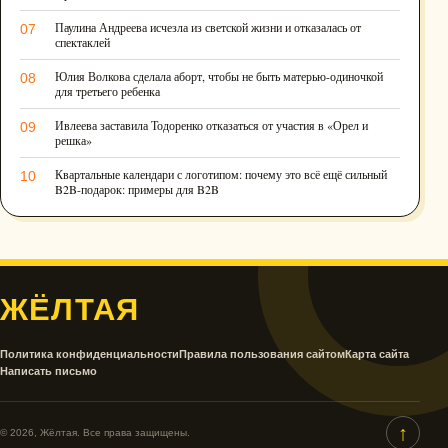
Паулина Андреева исчезла из светской жизни и отказалась от
07
спектаклей
Юлия Волкова сделала аборт, чтобы не быть матерью-одиночкой
08
для третьего ребенка
Ивлеева заставила Тодоренко отказаться от участия в «Орел и
09
решка»
Квартальные календари с логотипом: почему это всё ещё сильный
10
B2B-подарок: примеры для B2B
ЖЁЛТАЯ
Политика конфиденциальности
Правила пользования сайтом
Карта сайта
Написать письмо
↑
© 2026, Жёлтая. Все права защищены.