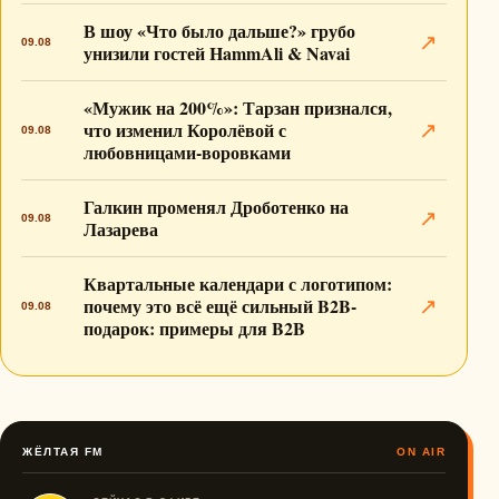
В шоу «Что было дальше?» грубо
↗
09.08
унизили гостей HammAli & Navai
«Мужик на 200%»: Тарзан признался,
что изменил Королёвой с
↗
09.08
любовницами-воровками
Галкин променял Дроботенко на
↗
09.08
Лазарева
Квартальные календари с логотипом:
почему это всё ещё сильный B2B-
↗
09.08
подарок: примеры для B2B
ЖЁЛТАЯ FM
ON AIR