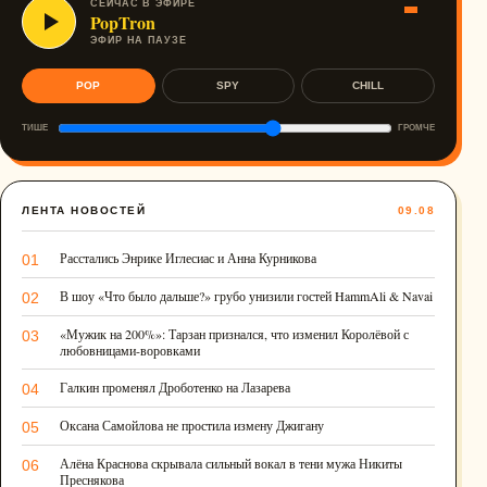
СЕЙЧАС В ЭФИРЕ
PopTron
ЭФИР НА ПАУЗЕ
POP
SPY
CHILL
ТИШЕ
ГРОМЧЕ
ЛЕНТА НОВОСТЕЙ
09.08
Расстались Энрике Иглесиас и Анна Курникова
01
В шоу «Что было дальше?» грубо унизили гостей HammAli & Navai
02
«Мужик на 200%»: Тарзан признался, что изменил Королёвой с
03
любовницами-воровками
Галкин променял Дроботенко на Лазарева
04
Оксана Самойлова не простила измену Джигану
05
Алёна Краснова скрывала сильный вокал в тени мужа Никиты
06
Преснякова