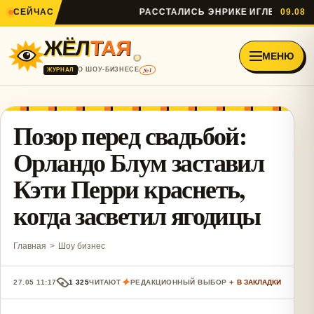
СЕЙЧАС
РАССТАЛИСЬ ЭНРИКЕ ИГЛЕСИАС И А
09.08
ЖЁЛ
ТАЯ
МЕНЮ
№1
О ШОУ-БИЗНЕСЕ
ЖУРНАЛ
Позор перед свадьбой:
Орландо Блум заставил
Кэти Перри краснеть,
когда засветил ягодицы
Главная
>
Шоу бизнес
✦
27.05 11:17
1 325
ЧИТАЮТ
РЕДАКЦИОННЫЙ ВЫБОР
＋ В ЗАКЛАДКИ