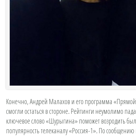
Конечно, Андрей Малахов и его программа «Прямой
смогли остаться в стороне. Рейтинги неумолимо пада
ключевое слово «Шурыгина» поможет возродить бы
популярность телеканалу «Россия-1». По сообщению 