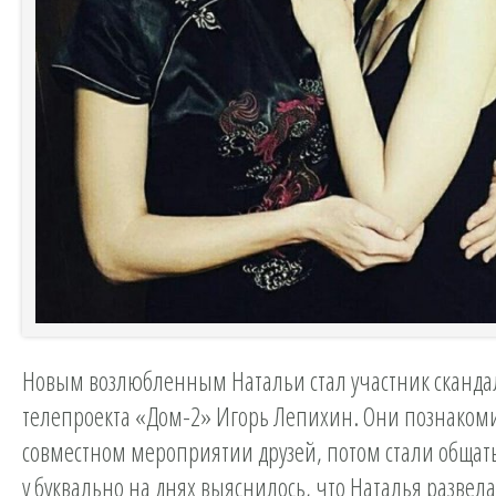
Новым возлюбленным Натальи стал участник сканда
телепроекта «Дом-2» Игорь Лепихин. Они познаком
совместном мероприятии друзей, потом стали общатьс
у буквально на днях выяснилось, что Наталья развела