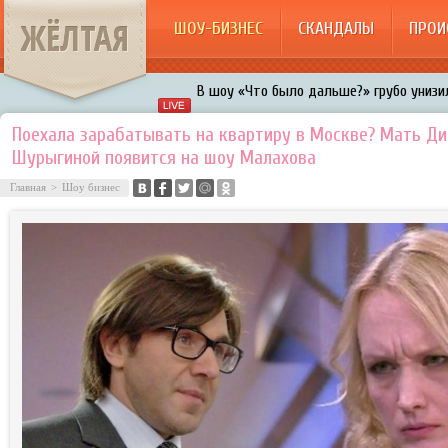
ЖЁЛТАЯ
ШОУ-БИЗНЕС
СКАНДАЛЫ
ПРОИ
В шоу «Что было дальше?» грубо унизил
Авербух зарождает в Бузовой новый ко
Поехала зарабатывать на квартиру в Москве? Мать Д
Шурыгиной появится на шоу Малахова
«Мужик на 200%»: Тарзан признался, ч
воровками
Главная
>
Шоу бизнес
Галкин променял Дроботенко на Лазаре
Расстались Энрике Иглесиас и Анна Кур