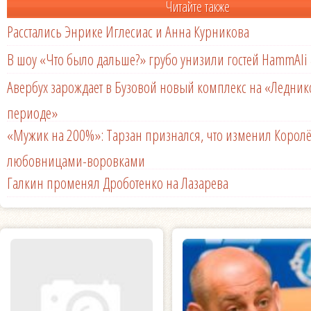
Читайте также
Расстались Энрике Иглесиас и Анна Курникова
В шоу «Что было дальше?» грубо унизили гостей HammAli 
Авербух зарождает в Бузовой новый комплекс на «Ледни
периоде»
«Мужик на 200%»: Тарзан признался, что изменил Королё
любовницами-воровками
Галкин променял Дроботенко на Лазарева