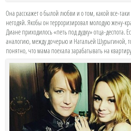
Она расскажет о былой любви и о том, какой все-так
негодяй. Якобы он терроризировал молодую жену-кра
Диане приходилось «петь под дудку» отца-деспота. Е
аналогию, между дочерью и Натальей Шурыгиной, то
понятно, что мама поехала зарабатывать на квартиру