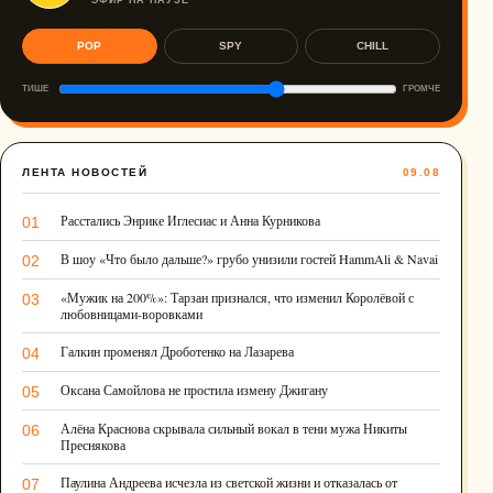
POP
SPY
CHILL
ТИШЕ
ГРОМЧЕ
ЛЕНТА НОВОСТЕЙ
09.08
Расстались Энрике Иглесиас и Анна Курникова
01
В шоу «Что было дальше?» грубо унизили гостей HammAli & Navai
02
«Мужик на 200%»: Тарзан признался, что изменил Королёвой с
03
любовницами-воровками
Галкин променял Дроботенко на Лазарева
04
Оксана Самойлова не простила измену Джигану
05
Алёна Краснова скрывала сильный вокал в тени мужа Никиты
06
Преснякова
Паулина Андреева исчезла из светской жизни и отказалась от
07