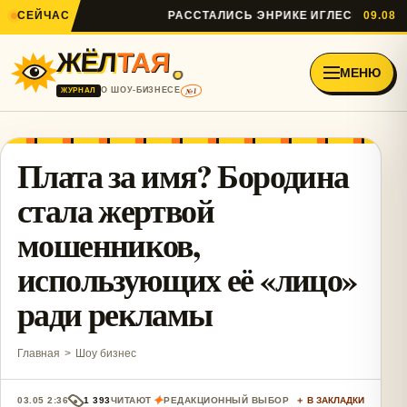
СЕЙЧАС
РАССТАЛИСЬ ЭНРИКЕ ИГЛЕСИАС И АНН
09.08
ЖЁЛ
ТАЯ
МЕНЮ
№1
О ШОУ-БИЗНЕСЕ
ЖУРНАЛ
Плата за имя? Бородина
стала жертвой
мошенников,
использующих её «лицо»
ради рекламы
Главная
>
Шоу бизнес
✦
03.05 2:36
1 393
ЧИТАЮТ
РЕДАКЦИОННЫЙ ВЫБОР
＋ В ЗАКЛАДКИ