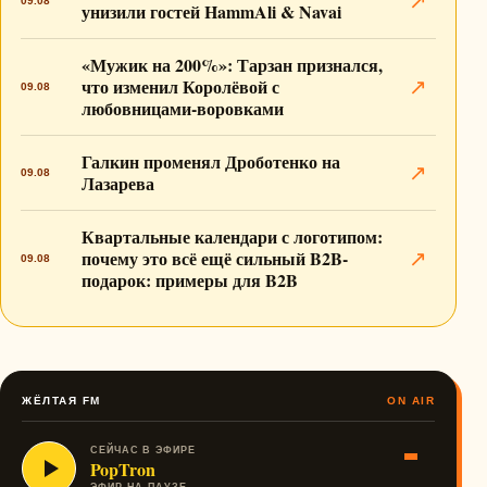
↗
09.08
унизили гостей HammAli & Navai
«Мужик на 200%»: Тарзан признался,
что изменил Королёвой с
↗
09.08
любовницами-воровками
Галкин променял Дроботенко на
↗
09.08
Лазарева
Квартальные календари с логотипом:
почему это всё ещё сильный B2B-
↗
09.08
подарок: примеры для B2B
ЖЁЛТАЯ FM
ON AIR
СЕЙЧАС В ЭФИРЕ
PopTron
ЭФИР НА ПАУЗЕ