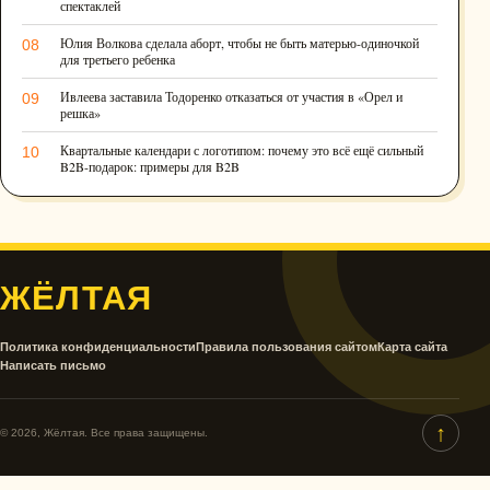
спектаклей
Юлия Волкова сделала аборт, чтобы не быть матерью-одиночкой
08
для третьего ребенка
Ивлеева заставила Тодоренко отказаться от участия в «Орел и
09
решка»
Квартальные календари с логотипом: почему это всё ещё сильный
10
B2B-подарок: примеры для B2B
ЖЁЛТАЯ
Политика конфиденциальности
Правила пользования сайтом
Карта сайта
Написать письмо
↑
© 2026, Жёлтая. Все права защищены.