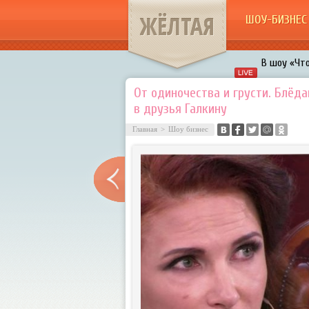
ЖЁЛТАЯ
ШОУ-БИЗНЕС
В шоу «Что
Авербух з
От одиночества и грусти. Блёд
в друзья Галкину
«Мужик на 
воровками
Главная
>
Шоу бизнес
Галкин про
Расстались