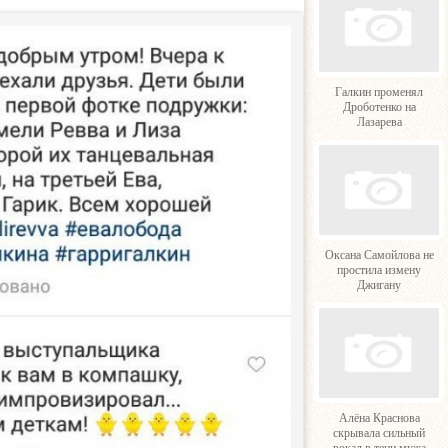
Галкин променял
Дроботенко на
Лазарева
Оксана Самойлова не
простила измену
Джигану
Алёна Краснова
скрывала сильный