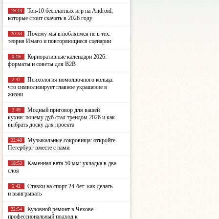
Топ-10 бесплатных игр на Android,
19:43
которые стоит скачать в 2026 году
Почему мы влюбляемся не в тех:
20:33
теория Имаго и повторяющиеся сценарии
Корпоративные календари 2026:
0:19
форматы и советы для B2B
Психология помолвочного кольца:
2:47
что символизирует главное украшение в
жизни
Модный приговор для вашей
2:49
кухни: почему дуб стал трендом 2026 и как
выбрать доску для проекта
Музыкальные сокровища: откройте
22:48
Петербург вместе с нами
Каменная вата 50 мм: укладка в два
18:53
слоя
Ставки на спорт 24-бет: как делать
5:42
и выигрывать
Кузовной ремонт в Чехове -
22:54
профессиональный подход к