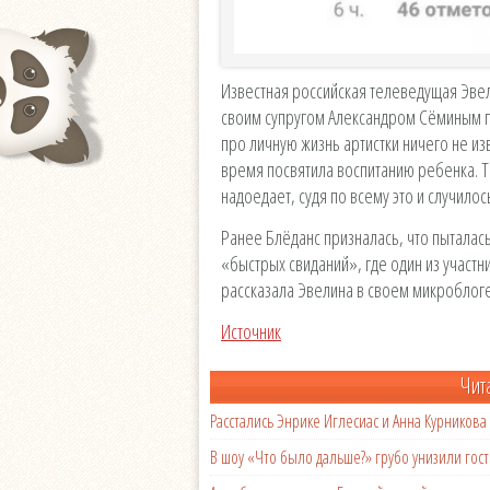
Известная российская телеведущая Эвел
своим супругом Александром Сёминым по
про личную жизнь артистки ничего не из
время посвятила воспитанию ребенка. Т
надоедает, судя по всему это и случилос
Ранее Блёданс призналась, что пытала
«быстрых свиданий», где один из участн
рассказала Эвелина в своем микроблоге
Источник
Чит
Расстались Энрике Иглесиас и Анна Курникова
В шоу «Что было дальше?» грубо унизили гост