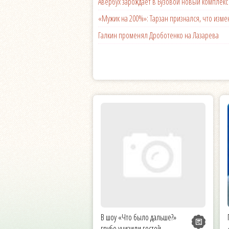
Авербух зарождает в Бузовой новый комплек
«Мужик на 200%»: Тарзан признался, что из
Галкин променял Дроботенко на Лазарева
В шоу «Что было дальше?»
грубо унизили гостей