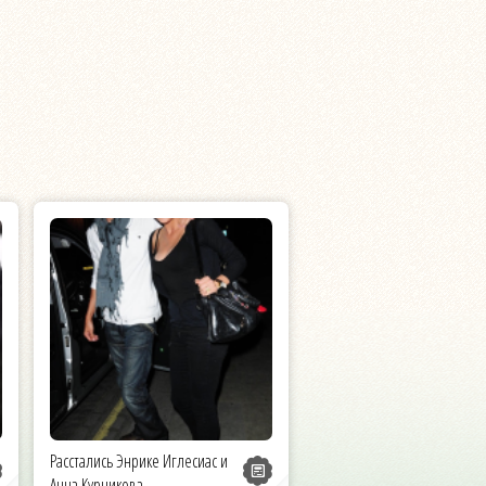
Расстались Энрике Иглесиас и
Анна Курникова