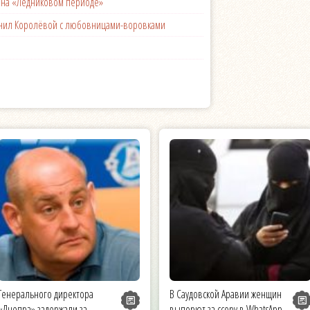
с на «Ледниковом периоде»
менил Королёвой с любовницами-воровками
Генерального директора
В Саудовской Аравии женщин
«Днепра» задержали за
выпорют за ссору в WhatsApp