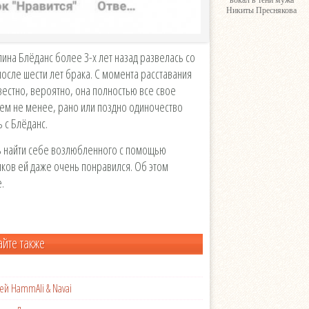
вокал в тени мужа
Никиты Преснякова
ина Блёданс более 3-х лет назад развелась со
сле шести лет брака. С момента расставания
вестно, вероятно, она полностью все свое
ем не менее, рано или поздно одиночество
ь с Блёданс.
сь найти себе возлюбленного с помощью
иков ей даже очень понравился. Об этом
.
айте также
ей HammAli & Navai