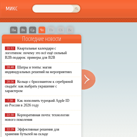
МИКС
Пн
Вт
Ср
Чт
Пт
Сб
Вс
Последние новости
Квартальные календари с
21:12
логотипом: почему это всё ещё сильный
B2B-подарок: примеры для B2B
Шатры и тенты: магия
20:48
индивидуальных решений на мероприятиях
Кольцо с бриллиантом к серебряной
20:56
свадьбе: как выбрать украшение с
характером
Как пополнить турецкий Apple ID
7:30
из России в 2026 году
Корпоративная почта: технологии
22:30
нового поколения
Эффективные решения для
22:29
хранения бутылей на складе