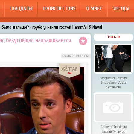
СКАНДАЛЫ
ПРОИСШЕСТВИЯ
В МИРЕ
ЗВЕЗДЫ
 было дальше?» грубо унизили гостей HammAli & Navai
арождает в Бузовой новый комплекс на «Ледниковом периоде»
ТОП-10
анс безуспешно напрашивается
200%»: Тарзан признался, что изменил Королёвой с любовницами-
24.06.2019 18:06
менял Дроботенко на Лазарева
 Энрике Иглесиас и Анна Курникова
Расстались Энрике
Иглесиас и Анна
Курникова
В шоу «Что было
дальше?» грубо