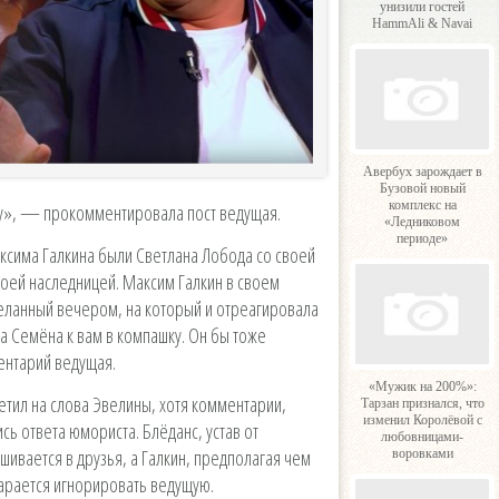
унизили гостей
HammAli & Navai
Авербух зарождает в
Бузовой новый
комплекс на
у», — прокомментировала пост ведущая.
«Ледниковом
периоде»
аксима Галкина были Светлана Лобода со своей
воей наследницей. Максим Галкин в своем
деланный вечером, на который и отреагировала
 Семёна к вам в компашку. Он бы тоже
нтарий ведущая.
«Мужик на 200%»:
ветил на слова Эвелины, хотя комментарии,
Тарзан признался, что
изменил Королёвой с
ь ответа юмориста. Блёданс, устав от
любовницами-
шивается в друзья, а Галкин, предполагая чем
воровками
арается игнорировать ведущую.