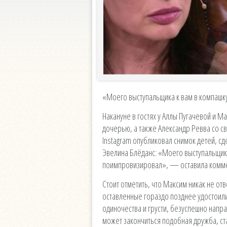
«Моего выступальщика к вам в компашк
Накануне в гостях у Аллы Пугачевой и М
дочерью, а также Александр Ревва со с
Instagram опубликовал снимок детей, с
Эвелина Блёданс: «Моего выступальщика
поимпровизировал», — оставила комме
Стоит отметить, что Максим никак не от
оставленные гораздо позднее удостоилис
одиночества и грусти, безуспешно напра
может закончиться подобная дружба, ст