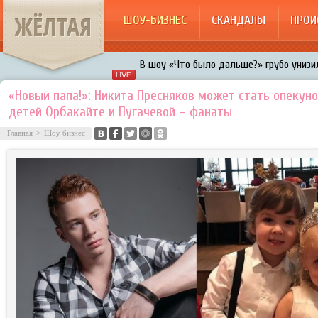
ЖЁЛТАЯ
ШОУ-БИЗНЕС
СКАНДАЛЫ
ПРОИ
В шоу «Что было дальше?» грубо унизил
Авербух зарождает в Бузовой новый ко
«Новый папа!»: Никита Пресняков может стать опекун
детей Орбакайте и Пугачевой – фанаты
«Мужик на 200%»: Тарзан признался, ч
воровками
Главная
>
Шоу бизнес
Галкин променял Дроботенко на Лазаре
Расстались Энрике Иглесиас и Анна Кур