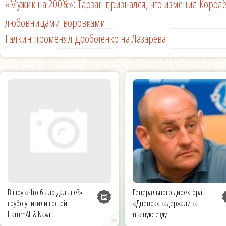
«Мужик на 200%»: Тарзан признался, что изменил Королё
любовницами-воровками
Галкин променял Дроботенко на Лазарева
В шоу «Что было дальше?»
Генерального директора
грубо унизили гостей
«Днепра» задержали за
HammAli & Navai
пьяную езду