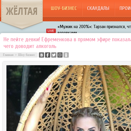
ЖЁЛТАЯ
ШОУ-БИЗНЕС
СКАНДАЛЫ
ПРОИ
«Мужик на 200%»: Тарзан признался, ч
воровками
Галкин променял Дроботенко на Лазаре
Не пейте девки! Ефременкова в прямом эфире показал
чего доводит алкоголь
Расстались Энрике Иглесиас и Анна Кур
Главная
>
Шоу бизнес
В шоу «Что было дальше?» грубо унизил
Авербух зарождает в Бузовой новый ко
«Мужик на 200%»: Тарзан признался, ч
воровками