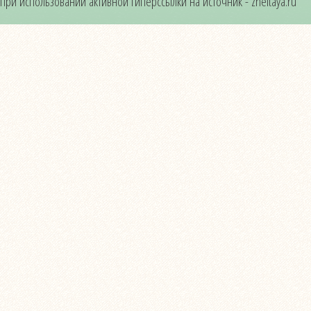
при использовании активной гиперссылки на источник - zheltaya.ru