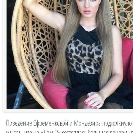
Поведение Ефременковой и Мондезира подтолкнуло 
мысль, что на «Дом-2» состоялась большая вечеринк