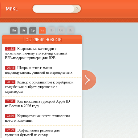
МИКС
Пн
Вт
Ср
Чт
Пт
Сб
Вс
Последние новости
Квартальные календари с
21:12
логотипом: почему это всё ещё сильный
B2B-подарок: примеры для B2B
Шатры и тенты: магия
20:48
индивидуальных решений на мероприятиях
Кольцо с бриллиантом к серебряной
20:56
свадьбе: как выбрать украшение с
характером
Как пополнить турецкий Apple ID
7:30
из России в 2026 году
Корпоративная почта: технологии
22:30
нового поколения
Эффективные решения для
22:29
хранения бутылей на складе