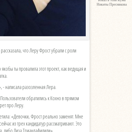
вокал в тени мужа
Никиты Преснякова
я рассказала, что Леру Фрост убрали с роли
о якобы ты провалила этот проект, как ведущая и
атка.
», - написала разозленная Лера.
. Пользователи обратились к Кохно в прямом
рет про Леру.
ветила: «Девочки, Фрост реально заменят. Мне
ейчас из трех кандидатур рассматривают. Это
а, либо Лиза Триандафилиди».