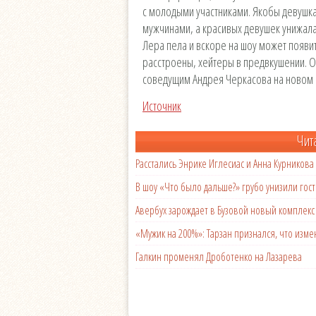
с молодыми участниками. Якобы девушк
мужчинами, а красивых девушек унижала
Лера пела и вскоре на шоу может появи
расстроены, хейтеры в предвкушении. Ос
соведущим Андрея Черкасова на новом 
Источник
Чит
Расстались Энрике Иглесиас и Анна Курникова
В шоу «Что было дальше?» грубо унизили гост
Авербух зарождает в Бузовой новый комплек
«Мужик на 200%»: Тарзан признался, что из
Галкин променял Дроботенко на Лазарева