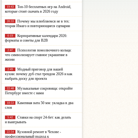
Топ-10 бесплатных игр на Android,
19:43
которые стоит скачать в 2026 году
Почему мы влюбляемся не в тех:
20:33
теория Имаго и повторяющиеся сценарии
Корпоративные календари 2026:
0:19
форматы и советы для B2B
Психология помолвочного кольца:
2:47
что символизирует главное украшение в
жизни
Модный приговор для вашей
2:49
кухни: почему дуб стал трендом 2026 и как
выбрать доску для проекта
Музыкальные сокровища: откройте
22:48
Петербург вместе с нами
Каменная вата 50 мм: укладка в два
18:53
слоя
Ставки на спорт 24-бет: как делать
5:42
и выигрывать
Кузовной ремонт в Чехове -
22:54
профессиональный подход к