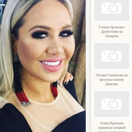
Галкин променял
Дроботенко на
Лазарева
Оксана Самойлова не
простила измену
Джигану
Алёна Краснова
скрывала сильный