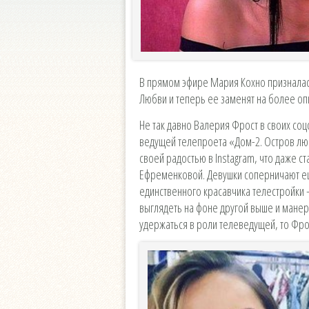
В прямом эфире Мария Кохно призналас
Любви и теперь ее заменят на более оп
Не так давно Валерия Фрост в своих соц
ведущей телепроета «Дом-2. Остров люб
своей радостью в Instagram, что даже ст
Ефременковой. Девушки соперничают ещ
единственного красавчика телестройки –
выглядеть на фоне другой выше и манер
удержаться в роли телеведущей, то Фр