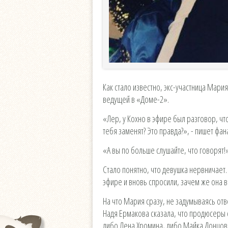
Как стало известно, экс-участница Мари
ведущей в «Доме-2».
«Лер, у Кохно в эфире был разговор, чт
тебя заменят? Это правда?», - пишет фан
«А вы по больше слушайте, что говорят!
Стало понятно, что девушка нервничает
эфире и вновь спросили, зачем же она в
На что Мария сразу, не задумываясь от
Надя Ермакова сказала, что продюсеры с
либо Лена Хромина, либо Майка Донцов