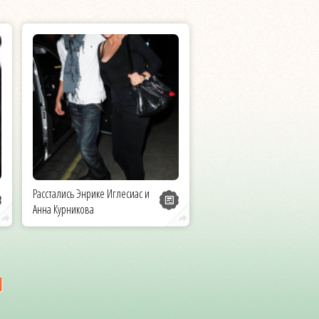
Расстались Энрике Иглесиас и
Анна Курникова
и