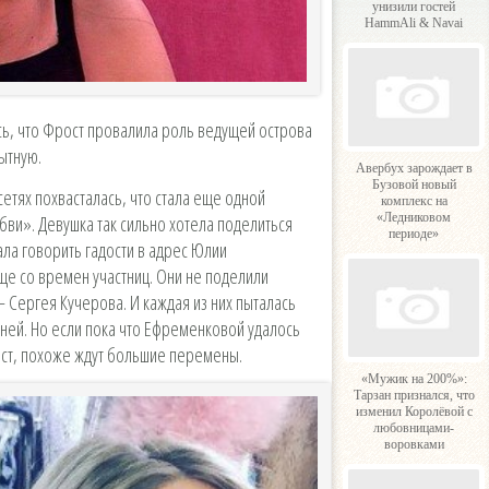
унизили гостей
HammAli & Navai
ь, что Фрост провалила роль ведущей острова
ытную.
Авербух зарождает в
Бузовой новый
сетях похвасталась, что стала еще одной
комплекс на
«Ледниковом
ви». Девушка так сильно хотела поделиться
периоде»
ала говорить гадости в адрес Юлии
е со времен участниц. Они не поделили
 Сергея Кучерова. И каждая из них пыталась
ней. Но если пока что Ефременковой удалось
ост, похоже ждут большие перемены.
«Мужик на 200%»:
Тарзан признался, что
изменил Королёвой с
любовницами-
воровками