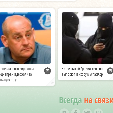
Генерального директора
В Саудовской Аравии женщин
«Днепра» задержали за
выпорют за ссору в WhatsApp
пьяную езду
Всегда
на связ