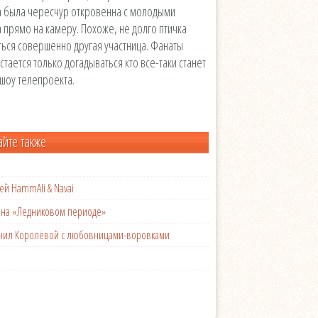
а была чересчур откровенна с молодыми
 прямо на камеру. Похоже, не долго птичка
ться совершенно другая участница. Фанаты
тается только догадываться кто все-таки станет
шоу телепроекта.
айте также
ей HammAli & Navai
с на «Ледниковом периоде»
менил Королёвой с любовницами-воровками