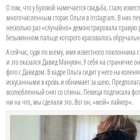
О том, что у Бузовой намечается свадьба, стало извес
многочисленным сторис Ольги в Instagram. В них п
несколько раз «случайно» демонстрировала правую р
безымянном пальце которого красовалось обручальн
А сейчас, судя по всему, имя известного поклонника с
и это оказался Давид Манукян. У себя на страничке о
фото с Давидом. В кадре Ольга сидит у него на коленях
искусанными в кровь и обнимает за шею. Предпола
возлюбленный снят со спины. Певица подписала фот
ни на что, мы сделали это. Вот он, «мой» лайкер».