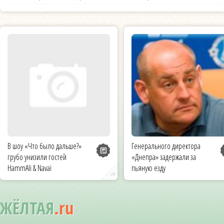
В шоу «Что было дальше?»
Генерального директора
грубо унизили гостей
«Днепра» задержали за
HammAli & Navai
пьяную езду
ЖЁЛТАЯ
.ru