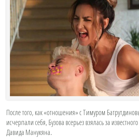
После того, как «отношения» с Тимуром Батрутдино
исчерпали себя, Бузова всерьез взялась за известног
Давида Манукяна.