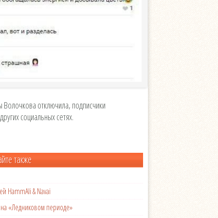
ы Волочкова отключила, подписчики
других социальных сетях.
айте также
ей HammAli & Navai
с на «Ледниковом периоде»