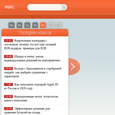
МИКС
Пн
Вт
Ср
Чт
Пт
Сб
Вс
Последние новости
Квартальные календари с
21:12
логотипом: почему это всё ещё сильный
B2B-подарок: примеры для B2B
Шатры и тенты: магия
20:48
индивидуальных решений на мероприятиях
Кольцо с бриллиантом к серебряной
20:56
свадьбе: как выбрать украшение с
характером
Как пополнить турецкий Apple ID
7:30
из России в 2026 году
Корпоративная почта: технологии
22:30
нового поколения
Эффективные решения для
22:29
хранения бутылей на складе