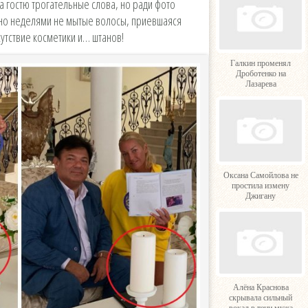
а гостю трогательные слова, но ради фото
вно неделями не мытые волосы, приевшаяся
утствие косметики и… штанов!
Галкин променял
Дроботенко на
Лазарева
Оксана Самойлова не
простила измену
Джигану
Алёна Краснова
скрывала сильный