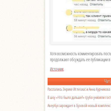
Хотя возможность комментировать пост
продолжают обсуждать ее публикации в 
Источник
Чит
Расстались Энрике Иглесиас и Анна Курникова
В шоу «Что было дальше?» грубо унизили гост
Авербух зарождает в Бузовой новый комплек