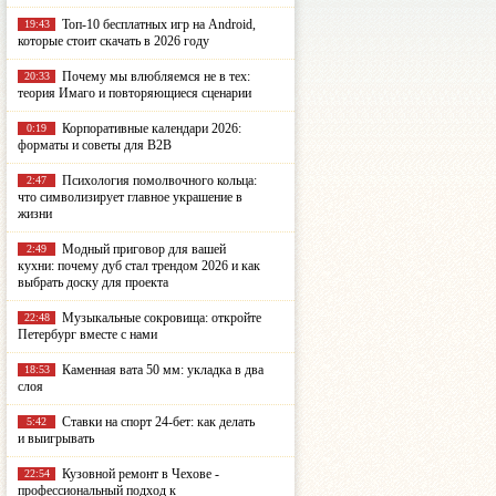
Топ-10 бесплатных игр на Android,
19:43
которые стоит скачать в 2026 году
Почему мы влюбляемся не в тех:
20:33
теория Имаго и повторяющиеся сценарии
Корпоративные календари 2026:
0:19
форматы и советы для B2B
Психология помолвочного кольца:
2:47
что символизирует главное украшение в
жизни
Модный приговор для вашей
2:49
кухни: почему дуб стал трендом 2026 и как
выбрать доску для проекта
Музыкальные сокровища: откройте
22:48
Петербург вместе с нами
Каменная вата 50 мм: укладка в два
18:53
слоя
Ставки на спорт 24-бет: как делать
5:42
и выигрывать
Кузовной ремонт в Чехове -
22:54
профессиональный подход к