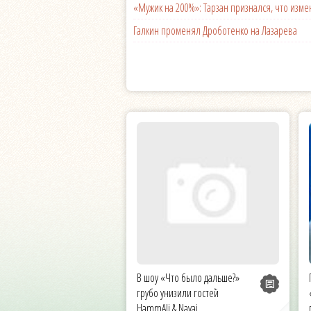
«Мужик на 200%»: Тарзан признался, что из
Галкин променял Дроботенко на Лазарева
В шоу «Что было дальше?»
грубо унизили гостей
HammAli & Navai