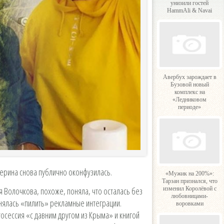
унизили гостей
HammAli & Navai
Авербух зарождает в
Бузовой новый
комплекс на
«Ледниковом
периоде»
ерина снова публично оконфузилась.
«Мужик на 200%»:
Тарзан признался, что
я Волочкова, похоже, поняла, что осталась без
изменил Королёвой с
любовницами-
инялась «пилить» рекламные интеграции.
воровками
сессия «с давним другом из Крыма» и книгой