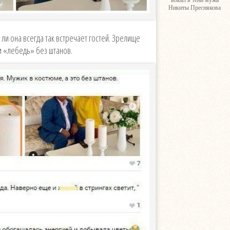
вокал в тени мужа
Никиты Преснякова
о ли она всегда так встречает гостей. Зрелище
и «лебедь» без штанов.