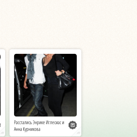
Расстались Энрике Иглесиас и
Анна Курникова