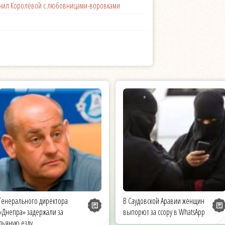
менил Королёвой с любовницами-воровками
Генерального директора
В Саудовской Аравии женщин
«Днепра» задержали за
выпорют за ссору в WhatsApp
пьяную езду