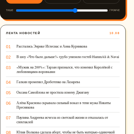
ТИШЕ
ГРОМЧЕ
ЛЕНТА НОВОСТЕЙ
10.08
Расстались Энрике Иглесиас и Анна Курникова
01
В шоу «Что было дальше?» грубо унизили гостей HammAli & Navai
02
«Мужик на 200%»: Тарзан признался, что изменил Королёвой с
03
любовницами-воровками
Галкин променял Дроботенко на Лазарева
04
Оксана Самойлова не простила измену Джигану
05
Алёна Краснова скрывала сильный вокал в тени мужа Никиты
06
Преснякова
Паулина Андреева исчезла из светской жизни и отказалась от
07
спектаклей
Юлия Волкова сделала аборт, чтобы не быть матерью-одиночкой
08