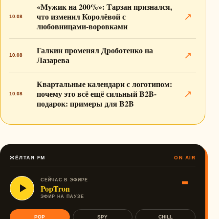
«Мужик на 200%»: Тарзан признался,
что изменил Королёвой с
↗
10.08
любовницами-воровками
Галкин променял Дроботенко на
↗
10.08
Лазарева
Квартальные календари с логотипом:
почему это всё ещё сильный B2B-
↗
10.08
подарок: примеры для B2B
ЖЁЛТАЯ FM
ON AIR
СЕЙЧАС В ЭФИРЕ
PopTron
ЭФИР НА ПАУЗЕ
POP
SPY
CHILL