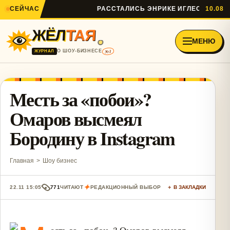
СЕЙЧАС
РАССТАЛИСЬ ЭНРИКЕ ИГЛЕСИАС И АН
10.08
ЖЁЛ
ТАЯ
МЕНЮ
№1
О ШОУ-БИЗНЕСЕ
ЖУРНАЛ
Месть за «побои»?
Омаров высмеял
Бородину в Instagram
Главная
>
Шоу бизнес
✦
22.11 15:05
771
ЧИТАЮТ
РЕДАКЦИОННЫЙ ВЫБОР
＋ В ЗАКЛАДКИ