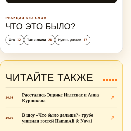
РЕАКЦИЯ БЕЗ СЛОВ
ЧТО ЭТО БЫЛО?
Ого
12
Так и знали
28
Нужны детали
17
ЧИТАЙТЕ ТАКЖЕ
Расстались Энрике Иглесиас и Анна
↗
10.08
Курникова
В шоу «Что было дальше?» грубо
↗
10.08
унизили гостей HammAli & Navai