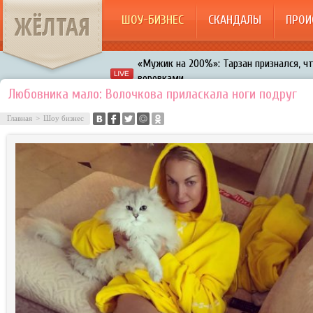
ЖЁЛТАЯ
ШОУ-БИЗНЕС
СКАНДАЛЫ
ПРОИ
«Мужик на 200%»: Тарзан признался, ч
воровками
Галкин променял Дроботенко на Лазаре
Любовника мало: Волочкова приласкала ноги подруг
Расстались Энрике Иглесиас и Анна Кур
Главная
>
Шоу бизнес
В шоу «Что было дальше?» грубо унизил
Авербух зарождает в Бузовой новый ко