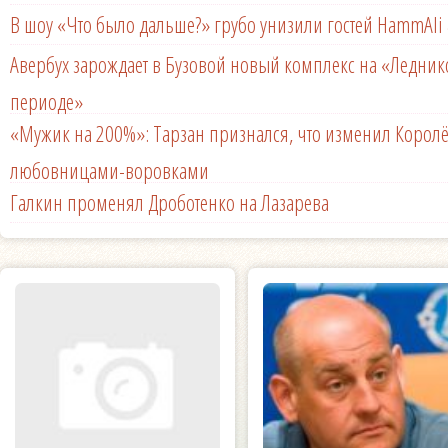
В шоу «Что было дальше?» грубо унизили гостей HammAli 
Авербух зарождает в Бузовой новый комплекс на «Ледни
периоде»
«Мужик на 200%»: Тарзан признался, что изменил Королё
любовницами-воровками
Галкин променял Дроботенко на Лазарева