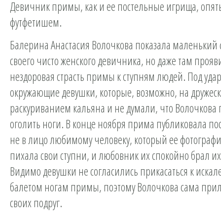
Девичник примы, как и ее постельные игрища, опят
футфетишем.
Балерина Анастасия Волочкова показала маленький
своего чисто женского девичника, но даже там прояв
нездоровая страсть примы к ступням людей. Под уда
окружающие девушки, которые, возможно, на дружеск
раскуриванием кальяна и не думали, что Волочкова 
оголить ноги. В конце ноября прима публиковала пост
не в лицо любимому человеку, который ее фотограф
пихала свои ступни, и любовник их спокойно брал их 
Видимо девушки не согласились прикасаться к иска
балетом ногам примы, поэтому Волочкова сама прил
своих подруг.