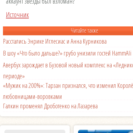
аккаунт звезды был взломан?
Источник
Читайте также
Расстались Энрике Иглесиас и Анна Курникова
В шоу «Что было дальше?» грубо унизили гостей HammAli 
Авербух зарождает в Бузовой новый комплекс на «Ледни
периоде»
«Мужик на 200%»: Тарзан признался, что изменил Королё
любовницами-воровками
Галкин променял Дроботенко на Лазарева