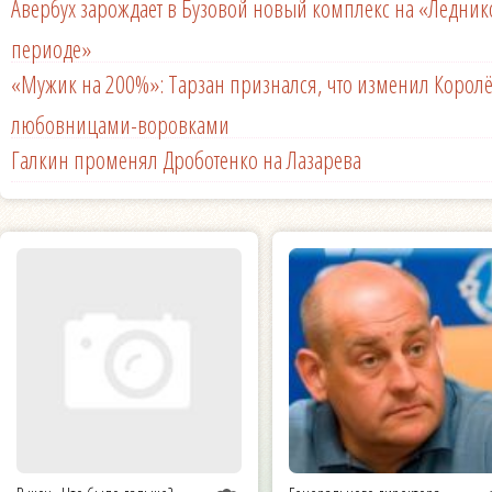
Авербух зарождает в Бузовой новый комплекс на «Ледни
периоде»
«Мужик на 200%»: Тарзан признался, что изменил Королё
любовницами-воровками
Галкин променял Дроботенко на Лазарева