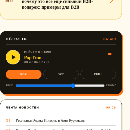
почему это всё ещё сильный B2B-
↗
09.08
подарок: примеры для B2B
ЖЁЛТАЯ FM
ON AIR
СЕЙЧАС В ЭФИРЕ
PopTron
ЭФИР НА ПАУЗЕ
POP
SPY
CHILL
ТИШЕ
ГРОМЧЕ
ЛЕНТА НОВОСТЕЙ
09.08
Расстались Энрике Иглесиас и Анна Курникова
01