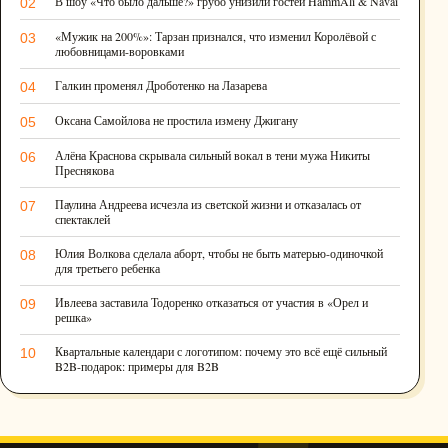
В шоу «Что было дальше?» грубо унизили гостей HammAli & Navai
02
«Мужик на 200%»: Тарзан признался, что изменил Королёвой с
03
любовницами-воровками
Галкин променял Дроботенко на Лазарева
04
Оксана Самойлова не простила измену Джигану
05
Алёна Краснова скрывала сильный вокал в тени мужа Никиты
06
Преснякова
Паулина Андреева исчезла из светской жизни и отказалась от
07
спектаклей
Юлия Волкова сделала аборт, чтобы не быть матерью-одиночкой
08
для третьего ребенка
Ивлеева заставила Тодоренко отказаться от участия в «Орел и
09
решка»
Квартальные календари с логотипом: почему это всё ещё сильный
10
B2B-подарок: примеры для B2B