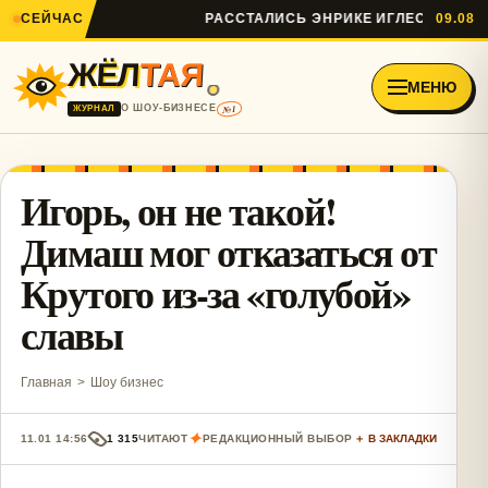
СЕЙЧАС
РАССТАЛИСЬ ЭНРИКЕ ИГЛЕСИАС И АНН
09.08
ЖЁЛ
ТАЯ
МЕНЮ
№1
О ШОУ-БИЗНЕСЕ
ЖУРНАЛ
Игорь, он не такой!
Димаш мог отказаться от
Крутого из-за «голубой»
славы
Главная
>
Шоу бизнес
✦
11.01 14:56
1 315
ЧИТАЮТ
РЕДАКЦИОННЫЙ ВЫБОР
＋ В ЗАКЛАДКИ