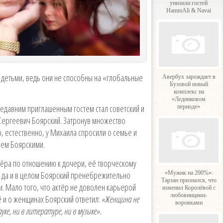
унизили гостей
HammAli & Navai
с детьми, ведь они не способны на «глобальные
Авербух зарождает в
Бузовой новый
комплекс на
«Ледниковом
едавним приглашенным гостем стал советский и
периоде»
 Сергеевич Боярский. Затронув множество
, естественно, у Михаила спросили о семье и
еем Боярскими.
тёра по отношению к дочери, её творческому
й, да и в целом Боярский пренебрежительно
«Мужик на 200%»:
Тарзан признался, что
и. Мало того, что актёр не доволен карьерой
изменил Королёвой с
любовницами-
ё и о женщинах Боярский ответил:
«Женщина не
воровками
ауке, ни в литературе, ни в музыке»
.