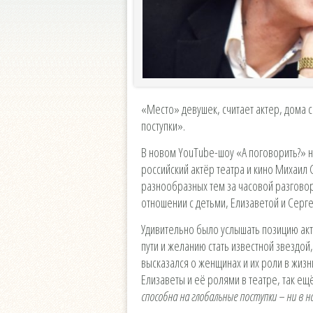
«Место» девушек, считает актер, дома 
поступки».
В новом YouTube-шоу «А поговорить?» н
российский актёр театра и кино Михаил
разнообразных тем за часовой разговор
отношении с детьми, Елизаветой и Серг
Удивительно было услышать позицию ак
пути и желанию стать известной звездо
высказался о женщинах и их роли в жизн
Елизаветы и её ролями в театре, так ещ
способна на глобальные поступки
–
ни в н