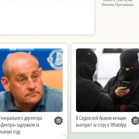
вокал в тени мужа
Никиты Преснякова
Генерального директора
В Саудовской Аравии женщин
«Днепра» задержали за
выпорют за ссору в WhatsApp
пьяную езду