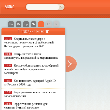
МИКС
Пн
Вт
Ср
Чт
Пт
Сб
Вс
Последние новости
Квартальные календари с
21:12
логотипом: почему это всё ещё сильный
B2B-подарок: примеры для B2B
Шатры и тенты: магия
20:48
индивидуальных решений на мероприятиях
Кольцо с бриллиантом к серебряной
20:56
свадьбе: как выбрать украшение с
характером
Как пополнить турецкий Apple ID
7:30
из России в 2026 году
Корпоративная почта: технологии
22:30
нового поколения
Эффективные решения для
22:29
хранения бутылей на складе