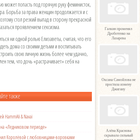
ью может попасть под горячую руку феминисток,
ёра. Борьба за права женщин продолжается и с
поэтому стол резкий выпад в сторону прекрасной
азаться проявлением сексизма.
Галкин променял
Дроботенко на
иться ни одной ролью Елизаветы, считая, что его
Лазарева
идеть дома со своими детьми и воспитывать
устроить свою личную жизнь более чем удачно,
лен тем, что дочь «растрачивает» себя на
Оксана Самойлова не
простила измену
Джигану
айте также
ей HammAli & Navai
с на «Ледниковом периоде»
Алёна Краснова
скрывала сильный
менил Королёвой с любовницами-воровками