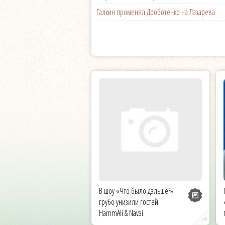
Галкин променял Дроботенко на Лазарева
В шоу «Что было дальше?»
грубо унизили гостей
HammAli & Navai