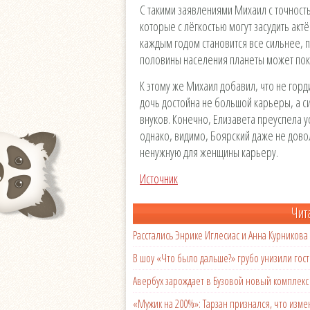
С такими заявлениями Михаил с точност
которые с лёгкостью могут засудить акт
каждым годом становится все сильнее, 
половины населения планеты может пок
К этому же Михаил добавил, что не горд
дочь достойна не большой карьеры, а с
внуков. Конечно, Елизавета преуспела 
однако, видимо, Боярский даже не дово
ненужную для женщины карьеру.
Источник
Чит
Расстались Энрике Иглесиас и Анна Курникова
В шоу «Что было дальше?» грубо унизили гост
Авербух зарождает в Бузовой новый комплек
«Мужик на 200%»: Тарзан признался, что из