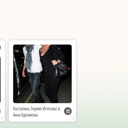
Расстались Энрике Иглесиас и
Анна Курникова