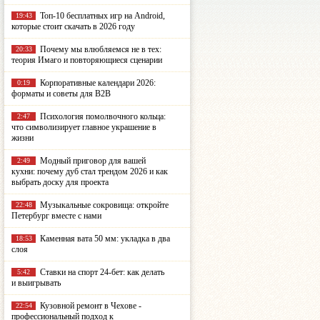
Топ-10 бесплатных игр на Android,
19:43
которые стоит скачать в 2026 году
Почему мы влюбляемся не в тех:
20:33
теория Имаго и повторяющиеся сценарии
Корпоративные календари 2026:
0:19
форматы и советы для B2B
Психология помолвочного кольца:
2:47
что символизирует главное украшение в
жизни
Модный приговор для вашей
2:49
кухни: почему дуб стал трендом 2026 и как
выбрать доску для проекта
Музыкальные сокровища: откройте
22:48
Петербург вместе с нами
Каменная вата 50 мм: укладка в два
18:53
слоя
Ставки на спорт 24-бет: как делать
5:42
и выигрывать
Кузовной ремонт в Чехове -
22:54
профессиональный подход к