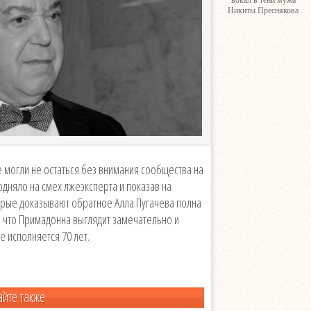
вокал в тени мужа
Никиты Преснякова
 могли не остаться без внимания сообщества на
одняло на смех лжеэксперта и показав на
рые доказывают обратное Алла Пугачева полна
, что Примадонна выглядит замечательно и
е исполняется 70 лет.
айте также