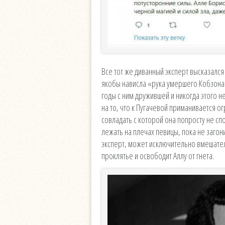
Все тот же диванный эксперт высказался
якобы нависла «рука умершего Кобзона»
годы с ним дружившей и никогда этого н
на то, что к Пугачевой приманивается о
совладать с которой она попросту не сп
лежать на плечах певицы, пока не загони
эксперт, может исключительно вмешате
проклятье и освободит Аллу от гнета.