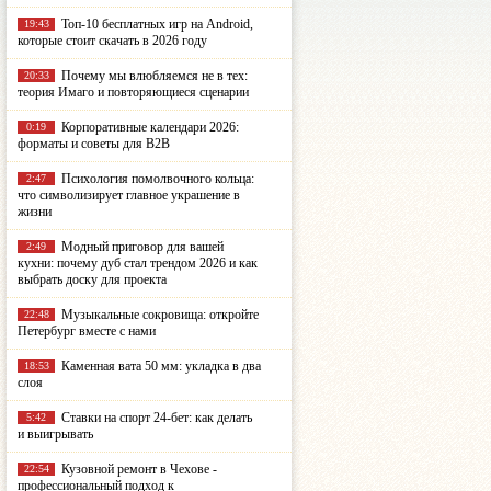
Топ-10 бесплатных игр на Android,
19:43
которые стоит скачать в 2026 году
Почему мы влюбляемся не в тех:
20:33
теория Имаго и повторяющиеся сценарии
Корпоративные календари 2026:
0:19
форматы и советы для B2B
Психология помолвочного кольца:
2:47
что символизирует главное украшение в
жизни
Модный приговор для вашей
2:49
кухни: почему дуб стал трендом 2026 и как
выбрать доску для проекта
Музыкальные сокровища: откройте
22:48
Петербург вместе с нами
Каменная вата 50 мм: укладка в два
18:53
слоя
Ставки на спорт 24-бет: как делать
5:42
и выигрывать
Кузовной ремонт в Чехове -
22:54
профессиональный подход к