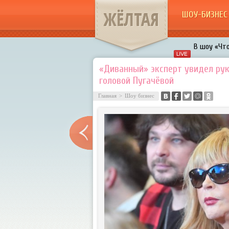
ЖЁЛТАЯ
ШОУ-БИЗНЕС
В шоу «Что
Авербух з
«Диванный» эксперт увидел ру
головой Пугачёвой
«Мужик на 
воровками
Главная
>
Шоу бизнес
Галкин про
Расстались