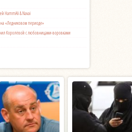
ей HammAli & Navai
с на «Ледниковом периоде»
менил Королёвой с любовницами-воровками