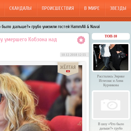
СКАНДАЛЫ
ПРОИСШЕСТВИЯ
В МИРЕ
ЗВЕЗДЫ
 было дальше?» грубо унизили гостей HammAli & Navai
арождает в Бузовой новый комплекс на «Ледниковом периоде»
ТОП-10
ку умершего Кобзона над
200%»: Тарзан признался, что изменил Королёвой с любовницами-
10.12.2018 12:55
менял Дроботенко на Лазарева
 Энрике Иглесиас и Анна Курникова
Расстались Энрике
Иглесиас и Анна
Курникова
В шоу «Что было
дальше?» грубо