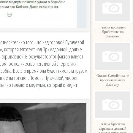
Галкин променял
Дроботенко на
Лазарева
 относительно того, что над головой Пугачевой
, которая тяготеет над Примадонной, долгие
е скрывавшей. В результате этот фактор влияет
громное количество негативной энергетики,
особна. Все это время она будет тяжелым грузом
Оксана Самойлова не
т ее на тот свет. Помочь Пугачевой, уверен
простила измену
льство сильного медиума, который отведет
Джигану
Алёна Краснова
скрывала сильный