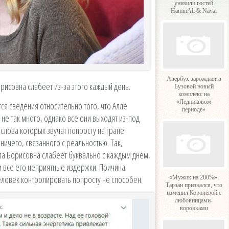
унизили гостей
HammAli & Navai
Авербух зарождает в
рисовна слабеет из-за этого каждый день.
Бузовой новый
комплекс на
«Ледниковом
ся сведения относительно того, что Алле
периоде»
 не так много, однако все они выходят из-под
слова которых звучат попросту на гране
ничего, связанного с реальностью. Так,
лла Борисовна слабеет буквально с каждым днем,
и все его неприятные издержки. Причина
человек контролировать попросту не способен.
«Мужик на 200%»:
Тарзан признался, что
изменил Королёвой с
любовницами-
воровками