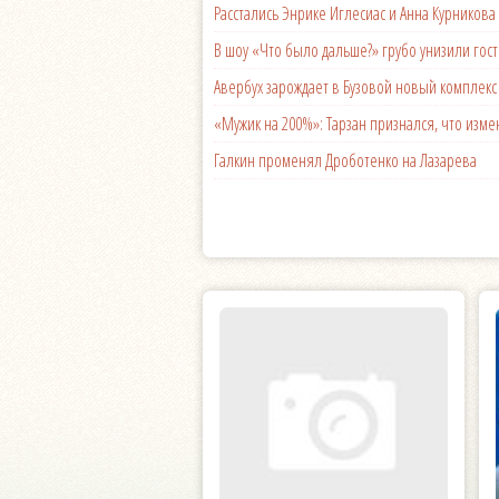
Расстались Энрике Иглесиас и Анна Курникова
В шоу «Что было дальше?» грубо унизили гост
Авербух зарождает в Бузовой новый комплек
«Мужик на 200%»: Тарзан признался, что из
Галкин променял Дроботенко на Лазарева