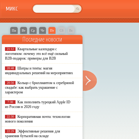
МИКС
Пн
Вт
Ср
Чт
Пт
Сб
Вс
Последние новости
Квартальные календари с
21:12
логотипом: почему это всё ещё сильный
B2B-подарок: примеры для B2B
Шатры и тенты: магия
20:48
индивидуальных решений на мероприятиях
Кольцо с бриллиантом к серебряной
20:56
свадьбе: как выбрать украшение с
характером
Как пополнить турецкий Apple ID
7:30
из России в 2026 году
Корпоративная почта: технологии
22:30
нового поколения
Эффективные решения для
22:29
хранения бутылей на складе