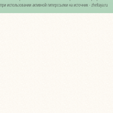
при использовании активной гиперссылки на источник - zheltaya.ru