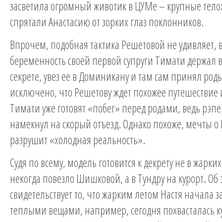
засветила огромный животик в ЦУМе – крупные тело
спрятали Анастасию от зорких глаз поклонников.
Впрочем, подобная тактика Решетовой не удивляет, 
беременность своей первой супруги Тимати держал 
секрете, увез ее в Доминикану и там сам принял род
исключено, что Решетову ждет похожее путешествие 
Тимати уже готовят «побег» перед родами, ведь рэп
намекнул на скорый отъезд. Однако похоже, мечты 
разрушит «холодная реальность».
Судя по всему, модель готовится к декрету не в жарких
некогда повезло Шишковой, а в Тундру на курорт. Об 
свидетельствует то, что жарким летом Настя начала з
теплыми вещами, например, сегодня похвасталась к