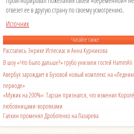
проигнорировал пожелания своей «беременной» не
отвезет ее в другую страну по своему усмотрению.
Источник
Читайте также
Расстались Энрике Иглесиас и Анна Курникова
В шоу «Что было дальше?» грубо унизили гостей HammAli 
Авербух зарождает в Бузовой новый комплекс на «Ледни
периоде»
«Мужик на 200%»: Тарзан признался, что изменил Королё
любовницами-воровками
Галкин променял Дроботенко на Лазарева