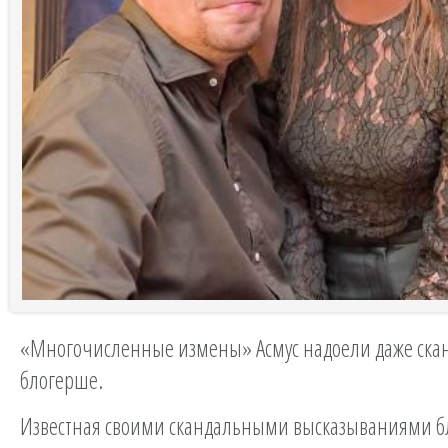
«Многочисленные измены» Асмус надоели даже ска
блогерше.
Известная своими скандальными высказываниями б