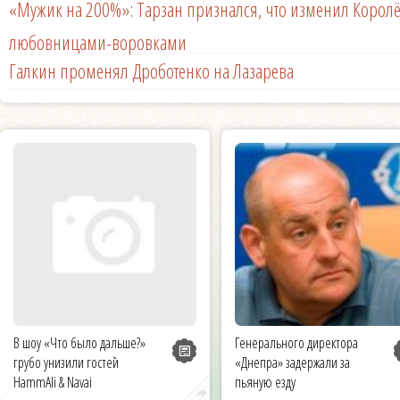
«Мужик на 200%»: Тарзан признался, что изменил Королё
любовницами-воровками
Галкин променял Дроботенко на Лазарева
В шоу «Что было дальше?»
Генерального директора
грубо унизили гостей
«Днепра» задержали за
HammAli & Navai
пьяную езду