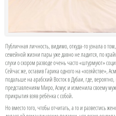
Публичная личность, видимо, откуда-то узнала о том,
семейной жизни пары уже давно не ладится, по кра
слухи о скором разводе очень часто «штурмуют» соц
Сейчас же, оставив Гарика одного на «хозяйстве», Асм
подальше на арабский Восток в Дубаи, где, вероятно,
представлениям Миро, Асмус и изменила своему муж
прикрытия взяв ребёнка с собой.
Но вместо того, чтобы отчитать, а то и развестись жен
делает ей романтические подарки, что резко осудил