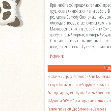
Причиной такой продолжительной агресс
трудности в личной жизни и на работе. 
резидента Comedy Club только набирают
обсуждают возможные измены Кристины 
Мартиросяна спасти шоу, рейтинги Comed
требует новый формат, в который «Буль
Осознавая всю тяжесть ситуации, Гарик
продолжая позорить Гузееву, однако и з
Источник
Чит
Расстались Энрике Иглесиас и Анна Курникова
В шоу «Что было дальше?» грубо унизили гост
Авербух зарождает в Бузовой новый комплек
«Мужик на 200%»: Тарзан признался, что из
Галкин променял Дроботенко на Лазарева