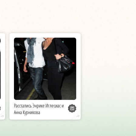
Расстались Энрике Иглесиас и
Анна Курникова