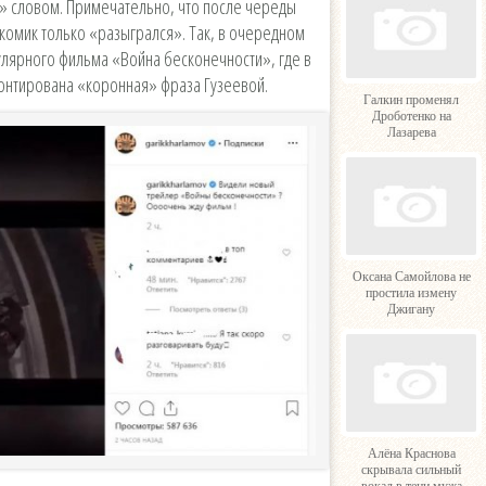
м» словом. Примечательно, что после череды
 комик только «разыгрался». Так, в очередном
улярного фильма «Война бесконечности», где в
онтирована «коронная» фраза Гузеевой.
Галкин променял
Дроботенко на
Лазарева
Оксана Самойлова не
простила измену
Джигану
Алёна Краснова
скрывала сильный