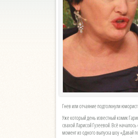
Гнев или отчаяние подтолкнули юморис
Уже который день известный комик Гари
свахой Ларисой Гузеевой. Всё началось 
момент из одного выпуска шоу «Давай 