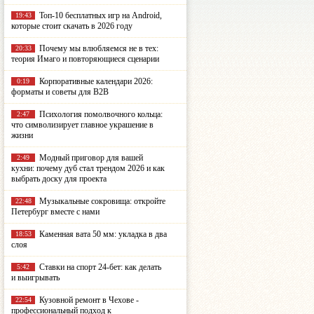
Топ-10 бесплатных игр на Android,
19:43
которые стоит скачать в 2026 году
Почему мы влюбляемся не в тех:
20:33
теория Имаго и повторяющиеся сценарии
Корпоративные календари 2026:
0:19
форматы и советы для B2B
Психология помолвочного кольца:
2:47
что символизирует главное украшение в
жизни
Модный приговор для вашей
2:49
кухни: почему дуб стал трендом 2026 и как
выбрать доску для проекта
Музыкальные сокровища: откройте
22:48
Петербург вместе с нами
Каменная вата 50 мм: укладка в два
18:53
слоя
Ставки на спорт 24-бет: как делать
5:42
и выигрывать
Кузовной ремонт в Чехове -
22:54
профессиональный подход к