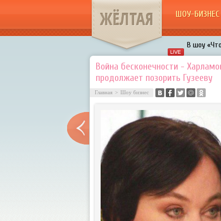
ЖЁЛТАЯ
ШОУ-БИЗНЕС
В шоу «Что
Авербух з
Война бесконечности - Харламо
продолжает позорить Гузееву
«Мужик на 
воровками
Главная
>
Шоу бизнес
Галкин про
Расстались