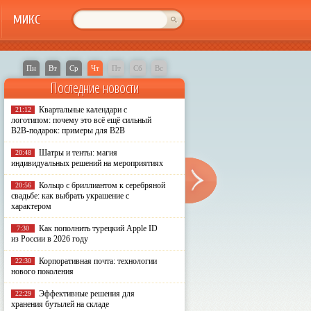
МИКС
Пн
Вт
Ср
Чт
Пт
Сб
Вс
Последние новости
Квартальные календари с
21:12
логотипом: почему это всё ещё сильный
B2B-подарок: примеры для B2B
Шатры и тенты: магия
20:48
индивидуальных решений на мероприятиях
Кольцо с бриллиантом к серебряной
20:56
свадьбе: как выбрать украшение с
характером
Как пополнить турецкий Apple ID
7:30
из России в 2026 году
Корпоративная почта: технологии
22:30
нового поколения
Эффективные решения для
22:29
хранения бутылей на складе