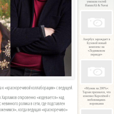
унизили гостей
HammAli & Navai
Авербух зарождает в
Бузовой новый
комплекс на
«Ледниковом
периоде»
та к «красноречивой коллаборации» с ведущей.
«Мужик на 200%»:
Тарзан признался, что
к Харламов откровенно «издевается» над
изменил Королёвой с
любовницами-
с невинного ролика в сети, где подставлен
воровками
поженимся», когда ведущая «красноречиво»