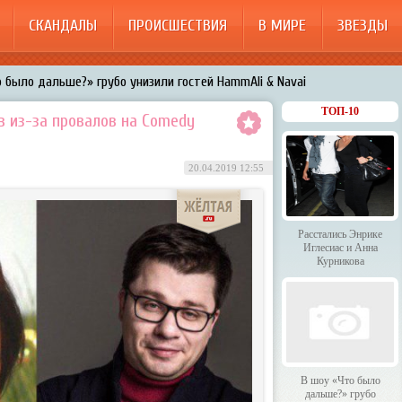
СКАНДАЛЫ
ПРОИСШЕСТВИЯ
В МИРЕ
ЗВЕЗДЫ
 было дальше?» грубо унизили гостей HammAli & Navai
арождает в Бузовой новый комплекс на «Ледниковом периоде»
ТОП-10
в из-за провалов на Comedy
200%»: Тарзан признался, что изменил Королёвой с любовницами-
20.04.2019 12:55
менял Дроботенко на Лазарева
 Энрике Иглесиас и Анна Курникова
Расстались Энрике
Иглесиас и Анна
Курникова
В шоу «Что было
дальше?» грубо