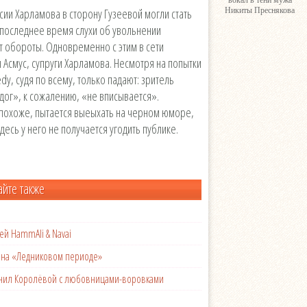
вокал в тени мужа
ии Харламова в сторону Гузеевой могли стать
Никиты Преснякова
В последнее время слухи об увольнении
 обороты. Одновременно с этим в сети
Асмус, супруги Харламова. Несмотря на попытки
y, судя по всему, только падают: зритель
дог», к сожалению, «не вписывается».
, похоже, пытается выеыхать на черном юморе,
десь у него не получается угодить публике.
айте также
ей HammAli & Navai
с на «Ледниковом периоде»
менил Королёвой с любовницами-воровками