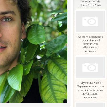
унизили гостей
HammAli & Navai
Авербух зарождает в
Бузовой новый
комплекс на
«Ледниковом
периоде»
«Мужик на 200%»:
Тарзан признался, что
изменил Королёвой с
любовницами-
воровками