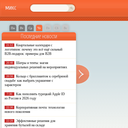
МИКС
Пн
Вт
Ср
Чт
Пт
Сб
Вс
Последние новости
Квартальные календари с
21:12
логотипом: почему это всё ещё сильный
B2B-подарок: примеры для B2B
Шатры и тенты: магия
20:48
индивидуальных решений на мероприятиях
Кольцо с бриллиантом к серебряной
20:56
свадьбе: как выбрать украшение с
характером
Как пополнить турецкий Apple ID
7:30
из России в 2026 году
Корпоративная почта: технологии
22:30
нового поколения
Эффективные решения для
22:29
хранения бутылей на складе