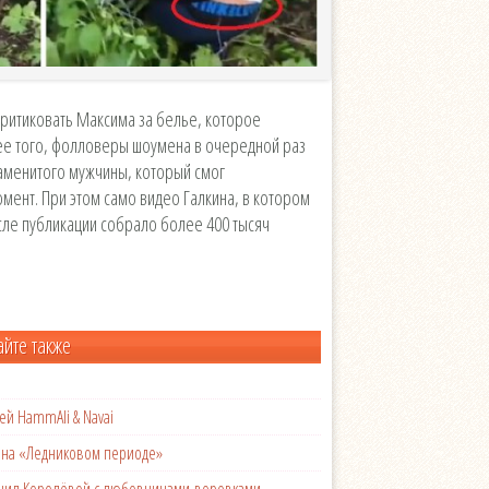
критиковать Максима за белье, которое
лее того, фолловеры шоумена в очередной раз
аменитого мужчины, который смог
мент. При этом само видео Галкина, в котором
осле публикации собрало более 400 тысяч
айте также
ей HammAli & Navai
с на «Ледниковом периоде»
менил Королёвой с любовницами-воровками