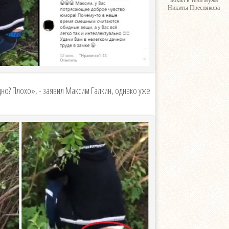
вокал в тени мужа
Никиты Преснякова
но? Плохо», - заявил Максим Галкин, однако уже