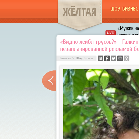
ЖЁЛТАЯ
ШОУ-БИЗНЕС
«Мужик на 
воровками
Галкин про
«Видно лейбл трусов?» - Галкин
незапланированной рекламой б
Расстались
Главная
>
Шоу бизнес
В шоу «Что
Авербух з