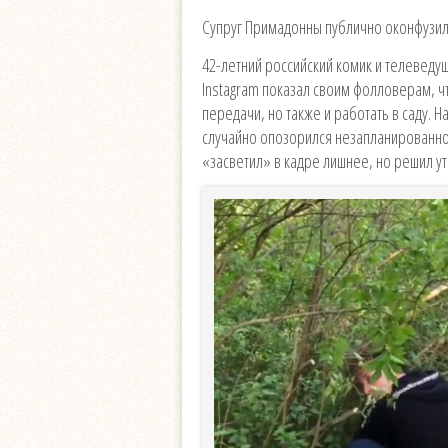
Супруг Примадонны публично оконфузилс
42-летний российский комик и телеведу
Instagram показал своим фолловерам, чт
передачи, но также и работать в саду. 
случайно опозорился незапланированно
«засветил» в кадре лишнее, но решил ут