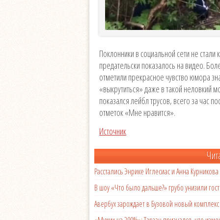
Поклонники в социальной сети не стали 
предательски показалось на видео. Бо
отметили прекрасное чувство юмора зн
«выкрутиться» даже в такой неловкий мо
показался лейбл трусов, всего за час п
отметок «Мне нравится».
Источник
Чит
Расстались Энрике Иглесиас и Анна Курникова
В шоу «Что было дальше?» грубо унизили гост
Авербух зарождает в Бузовой новый комплек
«Мужик на 200%»: Тарзан признался, что из