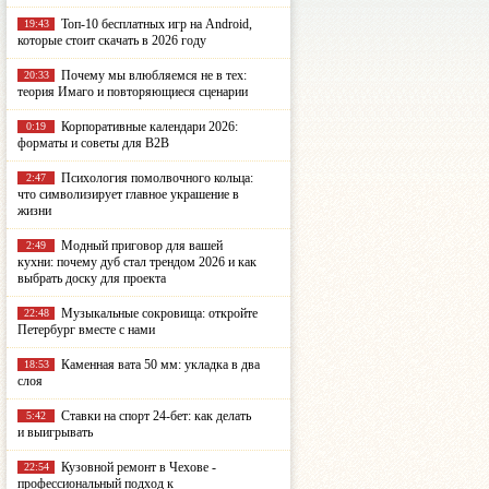
Топ-10 бесплатных игр на Android,
19:43
которые стоит скачать в 2026 году
Почему мы влюбляемся не в тех:
20:33
теория Имаго и повторяющиеся сценарии
Корпоративные календари 2026:
0:19
форматы и советы для B2B
Психология помолвочного кольца:
2:47
что символизирует главное украшение в
жизни
Модный приговор для вашей
2:49
кухни: почему дуб стал трендом 2026 и как
выбрать доску для проекта
Музыкальные сокровища: откройте
22:48
Петербург вместе с нами
Каменная вата 50 мм: укладка в два
18:53
слоя
Ставки на спорт 24-бет: как делать
5:42
и выигрывать
Кузовной ремонт в Чехове -
22:54
профессиональный подход к