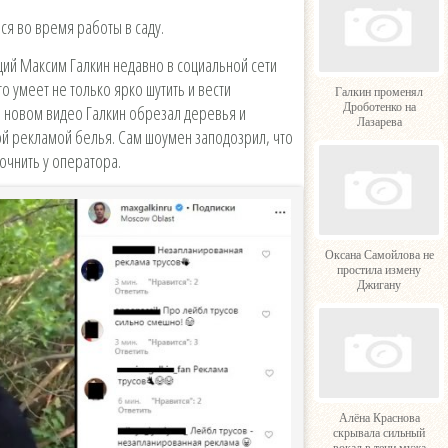
я во время работы в саду.
щий Максим Галкин недавно в социальной сети
о умеет не только ярко шутить и вести
Галкин променял
Дроботенко на
На новом видео Галкин обрезал деревья и
Лазарева
й рекламой белья. Сам шоумен заподозрил, что
очнить у оператора.
Оксана Самойлова не
простила измену
Джигану
Алёна Краснова
скрывала сильный