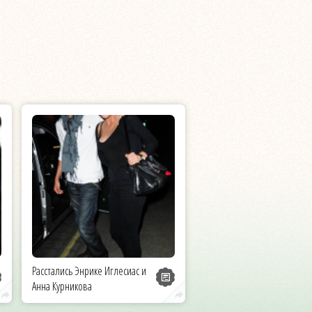
Расстались Энрике Иглесиас и
Анна Курникова