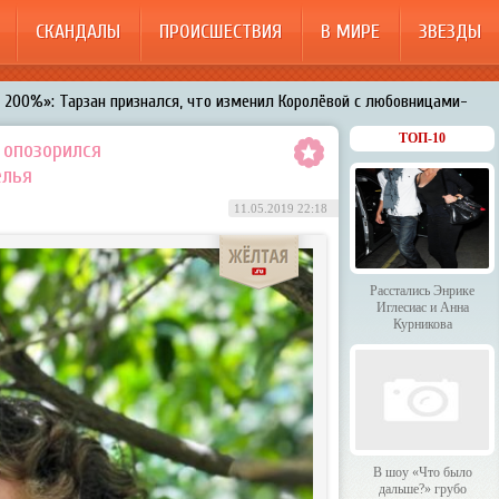
СКАНДАЛЫ
ПРОИСШЕСТВИЯ
В МИРЕ
ЗВЕЗДЫ
200%»: Тарзан признался, что изменил Королёвой с любовницами-
менял Дроботенко на Лазарева
ТОП-10
 опозорился
елья
 Энрике Иглесиас и Анна Курникова
11.05.2019 22:18
 было дальше?» грубо унизили гостей HammAli & Navai
арождает в Бузовой новый комплекс на «Ледниковом периоде»
Расстались Энрике
Иглесиас и Анна
Курникова
В шоу «Что было
дальше?» грубо