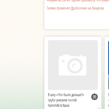
Галкин променял Дроботенко на Лазарева
В шоу «Что было дальше?»
грубо унизили гостей
HammAli & Navai