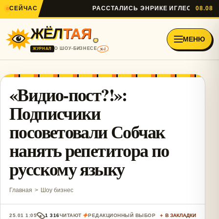
СЕЙЧАС
РАССТАЛИСЬ ЭНРИКЕ ИГЛЕСИАС И АН
08.08
ЖЁЛ
ТАЯ
МЕНЮ
№1
О ШОУ-БИЗНЕСЕ
ЖУРНАЛ
«Видио-пост?!»:
Подписчики
посоветовали Собчак
нанять репетитора по
русскому языку
Главная
>
Шоу бизнес
✦
25.01 1:05
1 316
ЧИТАЮТ
РЕДАКЦИОННЫЙ ВЫБОР
＋ В ЗАКЛАДКИ