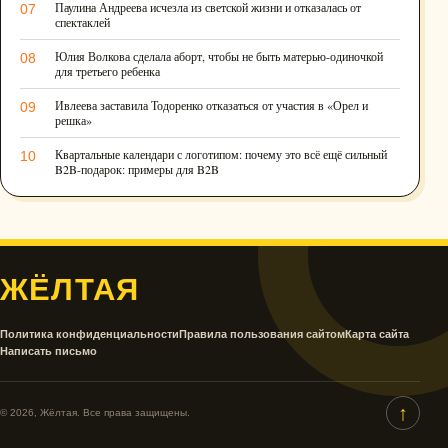
Паулина Андреева исчезла из светской жизни и отказалась от
07
спектаклей
Юлия Волкова сделала аборт, чтобы не быть матерью-одиночкой
08
для третьего ребенка
Ивлеева заставила Тодоренко отказаться от участия в «Орел и
09
решка»
Квартальные календари с логотипом: почему это всё ещё сильный
10
B2B-подарок: примеры для B2B
ЖЁЛТАЯ
Политика конфиденциальности
Правила пользования сайтом
Карта сайта
Написать письмо
↑
© 2026, Жёлтая. Все права защищены.