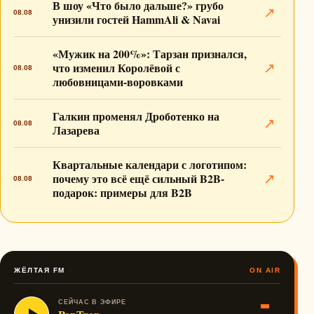
В шоу «Что было дальше?» грубо
↗
08.08
унизили гостей HammAli & Navai
«Мужик на 200%»: Тарзан признался,
что изменил Королёвой с
↗
08.08
любовницами-воровками
Галкин променял Дроботенко на
↗
08.08
Лазарева
Квартальные календари с логотипом:
почему это всё ещё сильный B2B-
↗
08.08
подарок: примеры для B2B
ЖЁЛТАЯ FM
ON AIR
СЕЙЧАС В ЭФИРЕ