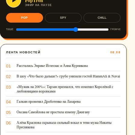
PopTron
ЭФИР НА ПАУЗЕ
POP
SPY
CHILL
ТИШЕ
ГРОМЧЕ
ЛЕНТА НОВОСТЕЙ
08.08
Расстались Энрике Иглесиас и Анна Курникова
01
В шоу «Что было дальше?» грубо унизили гостей HammAli & Navai
02
«Мужик на 200%»: Тарзан признался, что изменил Королёвой с
03
любовницами-воровками
Галкин променял Дроботенко на Лазарева
04
Оксана Самойлова не простила измену Джигану
05
Алёна Краснова скрывала сильный вокал в тени мужа Никиты
06
Преснякова