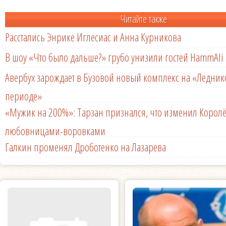
Читайте также
Расстались Энрике Иглесиас и Анна Курникова
В шоу «Что было дальше?» грубо унизили гостей HammAli 
Авербух зарождает в Бузовой новый комплекс на «Ледни
периоде»
«Мужик на 200%»: Тарзан признался, что изменил Королё
любовницами-воровками
Галкин променял Дроботенко на Лазарева