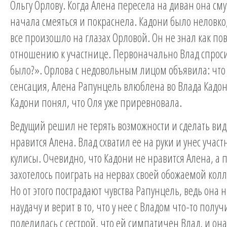
Ольгу Орлову. Когда Алена пересела на диван она с
начала смеяться и покраснела. Кадони было неловко,
все произошло на глазах Орловой. Он не знал как пов
отношению к участнице. Первоначально Влад спроси
было?». Орлова с недовольным лицом объявила: что
сенсация, Алена Рапунцель влюблена во Влада Кадо
Кадони понял, что Оля уже приревновала.
Ведущий решил не терять возможности и сделать вид,
нравится Алена. Влад схватил ее на руки и унес участ
кулисы. Очевидно, что Кадони не нравится Алена, а 
захотелось поиграть на нервах своей обожаемой кол
Но от этого пострадают чувства Рапунцель, ведь она 
наудачу и верит в то, что у нее с Владом что-то получ
поделилась с сестрой, что ей симпатичен Влад, и она