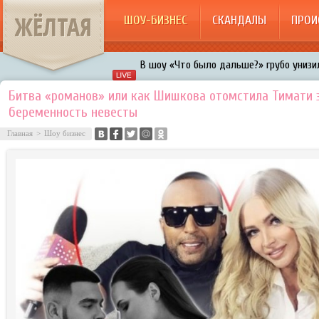
ЖЁЛТАЯ
ШОУ-БИЗНЕС
СКАНДАЛЫ
ПРОИ
В шоу «Что было дальше?» грубо унизил
Авербух зарождает в Бузовой новый ко
Битва «романов» или как Шишкова отомстила Тимати 
беременность невесты
«Мужик на 200%»: Тарзан признался, ч
воровками
Главная
>
Шоу бизнес
Галкин променял Дроботенко на Лазаре
Расстались Энрике Иглесиас и Анна Кур