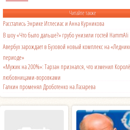
Читайте также
Расстались Энрике Иглесиас и Анна Курникова
В шоу «Что было дальше?» грубо унизили гостей HammAli 
Авербух зарождает в Бузовой новый комплекс на «Ледни
периоде»
«Мужик на 200%»: Тарзан признался, что изменил Королё
любовницами-воровками
Галкин променял Дроботенко на Лазарева