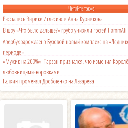
Читайте также
Расстались Энрике Иглесиас и Анна Курникова
В шоу «Что было дальше?» грубо унизили гостей HammAli 
Авербух зарождает в Бузовой новый комплекс на «Ледни
периоде»
«Мужик на 200%»: Тарзан признался, что изменил Королё
любовницами-воровками
Галкин променял Дроботенко на Лазарева