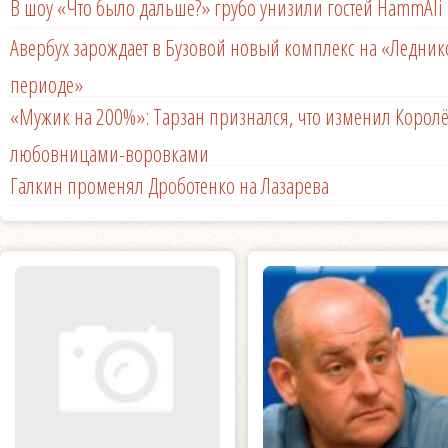
В шоу «Что было дальше?» грубо унизили гостей HammAli 
Авербух зарождает в Бузовой новый комплекс на «Ледни
периоде»
«Мужик на 200%»: Тарзан признался, что изменил Королё
любовницами-воровками
Галкин променял Дроботенко на Лазарева