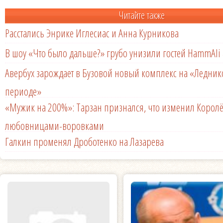
Читайте также
Расстались Энрике Иглесиас и Анна Курникова
В шоу «Что было дальше?» грубо унизили гостей HammAli 
Авербух зарождает в Бузовой новый комплекс на «Ледни
периоде»
«Мужик на 200%»: Тарзан признался, что изменил Королё
любовницами-воровками
Галкин променял Дроботенко на Лазарева