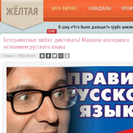
ЖЁЛТАЯ
ШОУ-БИЗНЕС
СКАНДАЛЫ
ПРОИ
В шоу «Что было дальше?» грубо унизил
Авербух зарождает в Бузовой новый ко
Безграмотные любят диктовать! Малахов опозорился
незнанием русского языка
«Мужик на 200%»: Тарзан признался, ч
воровками
Главная
>
Шоу бизнес
Галкин променял Дроботенко на Лазаре
Расстались Энрике Иглесиас и Анна Кур